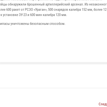
ейцы обнаружили брошенный артиллерийский арсенал. Из незаконног
лее 600 ракет от РСЗО «Ураган», 500 снарядов калибра 152 мм, более 12
к установке ЗУ-23 и 600 мин калибра 120 мм.
рипасы уничтожены безопасным способом.
След