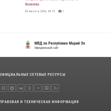
В Марий Эл сотрудники ЛРР Росгвардии за
Яковлева
прошедший месяц провели более 90
05 августа 2026, 09:10
1
проверок мест хранения гражданского
оружия
В Марий Эл сотрудники ОМОН «Таир»
Росгвардии провели патриотическую встречу
06 августа 2026, 08:00
с детьми в лагере имени Володи Дубинина
В Марий Эл сотрудники вневедомственной
(видео)
охраны Росгвардии за прошедший месяц
МВД по Республике Марий Эл
18 июля 2026, 06:10
10
1
задержали 19 нарушителей
Официальный сайт
В Йошкар-Оле для сотрудников Росгвардии
05 августа 2026, 09:44
провели занятие по антикоррупционной
тематике
04 августа 2026, 06:06
2
ОФИЦИАЛЬНЫЕ СЕТЕВЫЕ РЕСУРСЫ
В Марий Эл сотрудники Росгвардии
присоединились к масштабной донорской
акции (видео)
30 июля 2026, 12:42
8
1
ПРАВОВАЯ И ТЕХНИЧЕСКАЯ ИНФОРМАЦИЯ
В Йошкар-Оле руководство и сотрудники