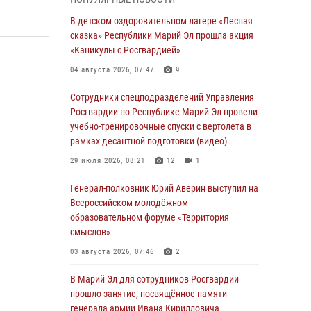
профессиональным праздником
В детском оздоровительном лагере «Лесная
07 августа 2026, 06:47
сказка» Республики Марий Эл прошла акция
Начальник отдела вневедомственной
«Каникулы с Росгвардией»
охраны Управления Росгвардии по
04 августа 2026, 07:47
9
Республике Марий Эл принял участие во
Всероссийском семинаре в Нижнем
Сотрудники спецподразделений Управления
Новгороде (видео)
Росгвардии по Республике Марий Эл провели
учебно-тренировочные спуски с вертолета в
07 августа 2026, 06:25
8
1
рамках десантной подготовки (видео)
Команда «Росгвардия» принимает участие в
29 июля 2026, 08:21
12
1
военно-спортивном многоборье «Акпатыр» в
Марий Эл
Генерал-полковник Юрий Аверин выступил на
Всероссийском молодёжном
07 августа 2026, 05:43
10
образовательном форуме «Территория
Представитель вневедомственной охраны
смыслов»
Управления Росгвардии по Республике
03 августа 2026, 07:46
2
Марий Эл принял участие в учебно-
методическом сборе Росгвардии в Ижевске
В Марий Эл для сотрудников Росгвардии
прошло занятие, посвящённое памяти
06 августа 2026, 09:37
10
генерала армии Ивана Кирилловича