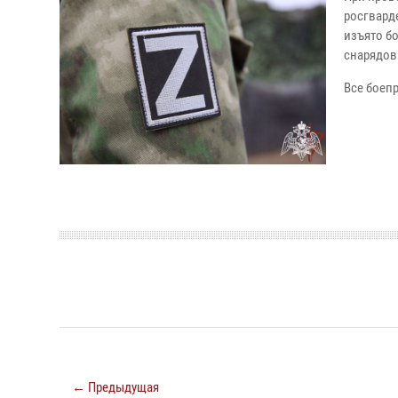
росгвард
изъято бо
снарядов 
Все боеп
← Предыдущая