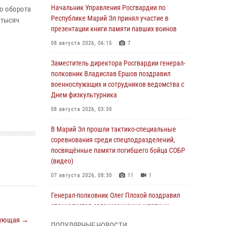
Начальник Управления Росгвардии по
о оборота
Республике Марий Эл принял участие в
 тысяч
презентации книги памяти павших воинов
08 августа 2026, 06:15
7
Заместитель директора Росгвардии генерал-
полковник Владислав Ершов поздравил
военнослужащих и сотрудников ведомства с
Днем физкультурника
08 августа 2026, 03:30
В Марий Эл прошли тактико-специальные
соревнования среди спецподразделений,
посвящённые памяти погибшего бойца СОБР
(видео)
07 августа 2026, 08:30
11
1
Генерал-полковник Олег Плохой поздравил
специалистов организационно-штатных
подразделений Росгвардии с
ующая →
ПОПУЛЯРНЫЕ НОВОСТИ