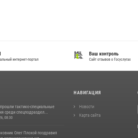
И
Ваш контроль
альный интернет-портал
Сайт отзывов о Госуслугах
И
НАВИГАЦИЯ
 прошли тактико-специальные
Новости
ия среди спецподраздел...
Карта сайта
26, 08:30
лковник Олег Плохой поздравил