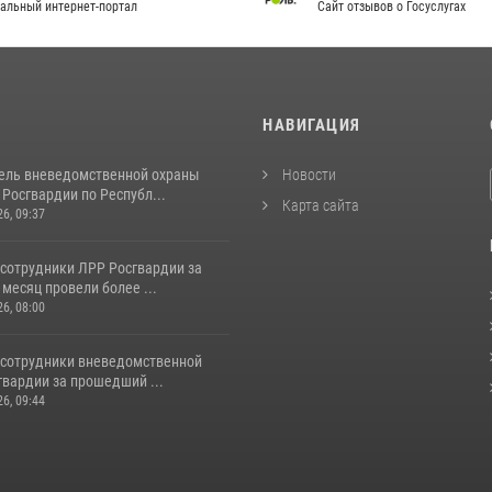
альный интернет-портал
Сайт отзывов о Госуслугах
И
НАВИГАЦИЯ
ель вневедомственной охраны
Новости
Росгвардии по Республ...
Карта сайта
26, 09:37
 сотрудники ЛРР Росгвардии за
месяц провели более ...
26, 08:00
 сотрудники вневедомственной
гвардии за прошедший ...
26, 09:44