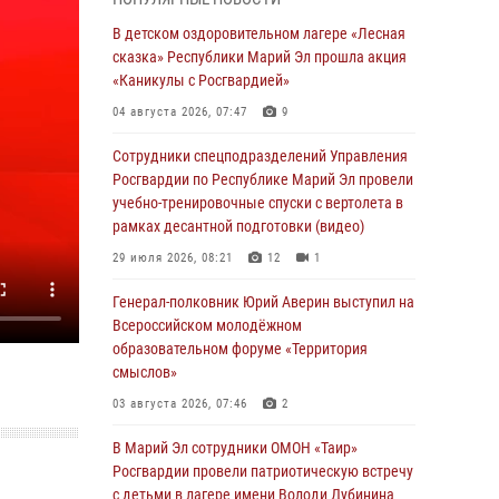
сказка» Республики Марий Эл прошла акция
«Каникулы с Росгвардией»
В детском оздоровительном лагере «Лесная
сказка» Республики Марий Эл прошла акция
04 августа 2026, 07:47
9
«Каникулы с Росгвардией»
Сотрудники Центра лицензионно-
04 августа 2026, 07:47
9
разрешительной работы Управления
Росгвардии по Республике Марий Эл приняли
Сотрудники спецподразделений Управления
участие в совещании по вопросам
Росгвардии по Республике Марий Эл провели
организации летне-осеннего сезона охоты
учебно-тренировочные спуски с вертолета в
рамках десантной подготовки (видео)
04 августа 2026, 06:46
29 июля 2026, 08:21
12
1
В Йошкар-Оле для сотрудников Росгвардии
провели занятие по антикоррупционной
Генерал-полковник Юрий Аверин выступил на
тематике
Всероссийском молодёжном
образовательном форуме «Территория
04 августа 2026, 06:06
2
смыслов»
Генерал-полковник Юрий Аверин выступил на
03 августа 2026, 07:46
2
Всероссийском молодёжном
образовательном форуме «Территория
В Марий Эл сотрудники ОМОН «Таир»
смыслов»
Росгвардии провели патриотическую встречу
с детьми в лагере имени Володи Дубинина
03 августа 2026, 07:46
2