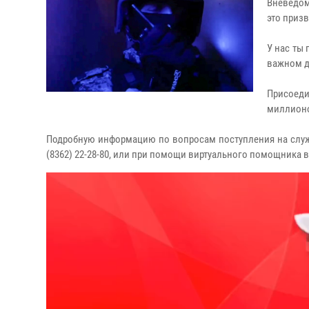
Вневедом
это приз
У нас ты
важном д
Присоед
миллионо
Подробную информацию по вопросам поступления на службу
(8362) 22-28-80, или при помощи виртуального помощника