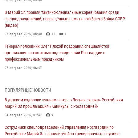
08 августа 2026, 03:30
В Марий Эл прошли тактико-специальные соревнования среди
спецподразделений, посвящённые памяти погибшего бойца СОБР
(видео)
07 августа 2026, 08:30
11
1
Генерал-полковник Олег Плохой поздравил специалистов
организационно-штатных подразделений Росгвардии с
профессиональным праздником
07 августа 2026, 06:47
Начальник отдела вневедомственной охраны Управления
Росгвардии по Республике Марий Эл принял участие во
ПОПУЛЯРНЫЕ НОВОСТИ
Всероссийском семинаре в Нижнем Новгороде (видео)
В детском оздоровительном лагере «Лесная сказка» Республики
07 августа 2026, 06:25
8
1
Марий Эл прошла акция «Каникулы с Росгвардией»
Команда «Росгвардия» принимает участие в военно-спортивном
04 августа 2026, 07:47
9
многоборье «Акпатыр» в Марий Эл
Сотрудники спецподразделений Управления Росгвардии по
07 августа 2026, 05:43
10
Республике Марий Эл провели учебно-тренировочные спуски с