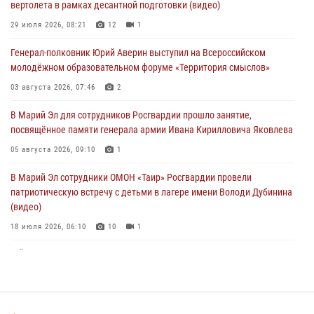
вертолета в рамках десантной подготовки (видео)
Представитель вневедомственной охраны Управления Росгвардии
по Республике Марий Эл принял участие в учебно-методическом
29 июля 2026, 08:21
12
1
сборе Росгвардии в Ижевске
Генерал-полковник Юрий Аверин выступил на Всероссийском
06 августа 2026, 09:37
10
молодёжном образовательном форуме «Территория смыслов»
В Марий Эл сотрудники ЛРР Росгвардии за прошедший месяц
03 августа 2026, 07:46
2
провели более 90 проверок мест хранения гражданского оружия
В Марий Эл для сотрудников Росгвардии прошло занятие,
06 августа 2026, 08:00
посвящённое памяти генерала армии Ивана Кирилловича Яковлева
В Марий Эл сотрудники вневедомственной охраны Росгвардии за
05 августа 2026, 09:10
1
прошедший месяц задержали 19 нарушителей
В Марий Эл сотрудники ОМОН «Таир» Росгвардии провели
05 августа 2026, 09:44
патриотическую встречу с детьми в лагере имени Володи Дубинина
(видео)
18 июля 2026, 06:10
10
1
В Йошкар-Оле для сотрудников Росгвардии провели занятие по
антикоррупционной тематике
04 августа 2026, 06:06
2