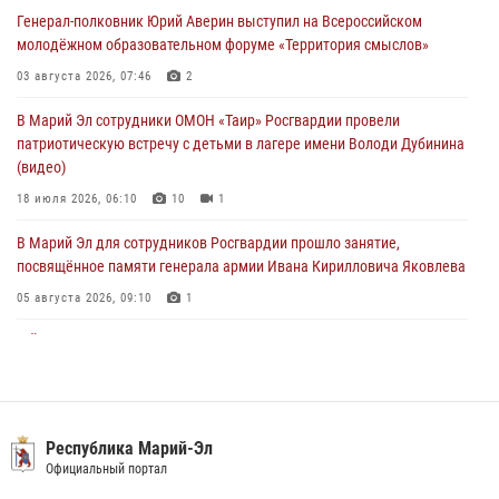
Росгвардейцы в Марий Эл обеспечили правопорядок в ходе
Генерал-полковник Юрий Аверин выступил на Всероссийском
празднования Дня ВДВ и проведения матчевого турнира на Кубок
молодёжном образовательном форуме «Территория смыслов»
Раимкуля Малахбекова
03 августа 2026, 07:46
2
03 августа 2026, 06:52
7
В Марий Эл сотрудники ОМОН «Таир» Росгвардии провели
Центральная войсковая комендатура Росгвардии отмечает день
патриотическую встречу с детьми в лагере имени Володи Дубинина
образования 2 августа
(видео)
02 августа 2026, 11:44
18 июля 2026, 06:10
10
1
В Марий Эл для сотрудников Росгвардии прошло занятие,
посвящённое памяти генерала армии Ивана Кирилловича Яковлева
05 августа 2026, 09:10
1
В Йошкар-Оле для сотрудников Росгвардии провели занятие по
антикоррупционной тематике
04 августа 2026, 06:06
2
В Марий Эл сотрудники Росгвардии присоединились к масштабной
Республика Марий-Эл
донорской акции (видео)
Официальный портал
30 июля 2026, 12:42
8
1