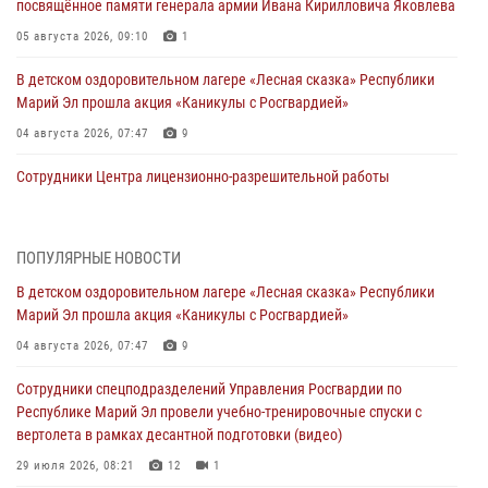
посвящённое памяти генерала армии Ивана Кирилловича Яковлева
05 августа 2026, 09:10
1
В детском оздоровительном лагере «Лесная сказка» Республики
Марий Эл прошла акция «Каникулы с Росгвардией»
04 августа 2026, 07:47
9
Сотрудники Центра лицензионно-разрешительной работы
Управления Росгвардии по Республике Марий Эл приняли участие в
совещании по вопросам организации летне-осеннего сезона охоты
04 августа 2026, 06:46
ПОПУЛЯРНЫЕ НОВОСТИ
В детском оздоровительном лагере «Лесная сказка» Республики
В Йошкар-Оле для сотрудников Росгвардии провели занятие по
Марий Эл прошла акция «Каникулы с Росгвардией»
антикоррупционной тематике
04 августа 2026, 07:47
9
04 августа 2026, 06:06
2
Сотрудники спецподразделений Управления Росгвардии по
Генерал-полковник Юрий Аверин выступил на Всероссийском
Республике Марий Эл провели учебно-тренировочные спуски с
молодёжном образовательном форуме «Территория смыслов»
вертолета в рамках десантной подготовки (видео)
03 августа 2026, 07:46
2
29 июля 2026, 08:21
12
1