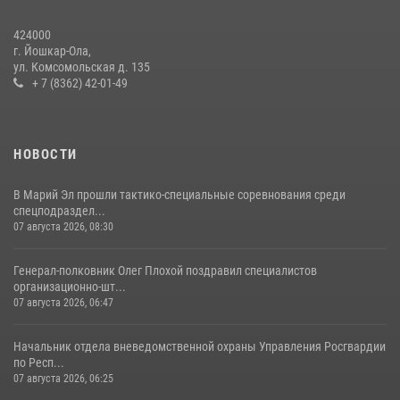
знакомить граждан со службой в войсках национальной гвардии
424000
(видео)
г. Йошкар-Ола,
11 июля 2026, 06:20
9
1
ул. Комсомольская д. 135
+ 7 (8362) 42-01-49
В Йошкар-Оле росгвардейцы приняли участие в торжествах,
посвященных дню памяти небесного покровителя ведомства
(видео)
НОВОСТИ
28 июля 2026, 11:52
16
1
В Марий Эл прошли тактико-специальные соревнования среди
спецподраздел...
07 августа 2026, 08:30
Генерал-полковник Олег Плохой поздравил специалистов
организационно-шт...
07 августа 2026, 06:47
Начальник отдела вневедомственной охраны Управления Росгвардии
по Респ...
07 августа 2026, 06:25