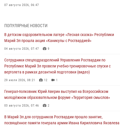
07 августа 2026, 06:47
Начальник отдела вневедомственной охраны Управления
Росгвардии по Республике Марий Эл принял участие во
ПОПУЛЯРНЫЕ НОВОСТИ
Всероссийском семинаре в Нижнем Новгороде (видео)
В детском оздоровительном лагере «Лесная сказка» Республики
07 августа 2026, 06:25
8
1
Марий Эл прошла акция «Каникулы с Росгвардией»
Команда «Росгвардия» принимает участие в военно-спортивном
04 августа 2026, 07:47
9
многоборье «Акпатыр» в Марий Эл
Сотрудники спецподразделений Управления Росгвардии по
07 августа 2026, 05:43
10
Республике Марий Эл провели учебно-тренировочные спуски с
вертолета в рамках десантной подготовки (видео)
Представитель вневедомственной охраны Управления Росгвардии
по Республике Марий Эл принял участие в учебно-методическом
29 июля 2026, 08:21
12
1
сборе Росгвардии в Ижевске
Генерал-полковник Юрий Аверин выступил на Всероссийском
06 августа 2026, 09:37
10
молодёжном образовательном форуме «Территория смыслов»
В Марий Эл сотрудники ЛРР Росгвардии за прошедший месяц
03 августа 2026, 07:46
2
провели более 90 проверок мест хранения гражданского оружия
В Марий Эл для сотрудников Росгвардии прошло занятие,
06 августа 2026, 08:00
посвящённое памяти генерала армии Ивана Кирилловича Яковлева