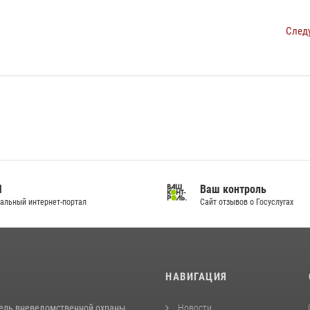
След
И
Ваш контроль
альный интернет-портал
Сайт отзывов о Госуслугах
И
НАВИГАЦИЯ
ель вневедомственной охраны
Новости