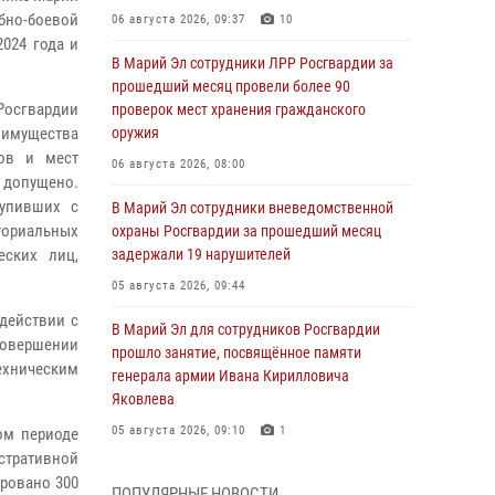
но-боевой
06 августа 2026, 09:37
10
2024 года и
В Марий Эл сотрудники ЛРР Росгвардии за
прошедший месяц провели более 90
Росгвардии
проверок мест хранения гражданского
я имущества
оружия
тов и мест
06 августа 2026, 08:00
 допущено.
тупивших с
В Марий Эл сотрудники вневедомственной
иториальных
охраны Росгвардии за прошедший месяц
еских лиц,
задержали 19 нарушителей
05 августа 2026, 09:44
действии с
В Марий Эл для сотрудников Росгвардии
совершении
прошло занятие, посвящённое памяти
ехническим
генерала армии Ивана Кирилловича
Яковлева
05 августа 2026, 09:10
1
ом периоде
истративной
В детском оздоровительном лагере «Лесная
ировано 300
ПОПУЛЯРНЫЕ НОВОСТИ