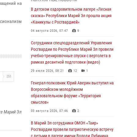
сказка» Республики Марий Эл прошла акция
бращений на
«Каникулы с Росгвардией»
В детском оздоровительном лагере «Лесная
сказка» Республики Марий Эл прошла акция
04 августа 2026, 07:47
9
ссионализм
«Каникулы с Росгвардией»
Сотрудники Центра лицензионно-
04 августа 2026, 07:47
9
разрешительной работы Управления
Росгвардии по Республике Марий Эл приняли
Сотрудники спецподразделений Управления
участие в совещании по вопросам
Росгвардии по Республике Марий Эл провели
организации летне-осеннего сезона охоты
учебно-тренировочные спуски с вертолета в
рамках десантной подготовки (видео)
04 августа 2026, 06:46
29 июля 2026, 08:21
12
1
В Йошкар-Оле для сотрудников Росгвардии
253
провели занятие по антикоррупционной
Генерал-полковник Юрий Аверин выступил на
тематике
Всероссийском молодёжном
образовательном форуме «Территория
04 августа 2026, 06:06
2
смыслов»
Генерал-полковник Юрий Аверин выступил на
03 августа 2026, 07:46
2
ке Марий Эл
Всероссийском молодёжном
образовательном форуме «Территория
В Марий Эл сотрудники ОМОН «Таир»
смыслов»
Росгвардии провели патриотическую встречу
с детьми в лагере имени Володи Дубинина
03 августа 2026, 07:46
2