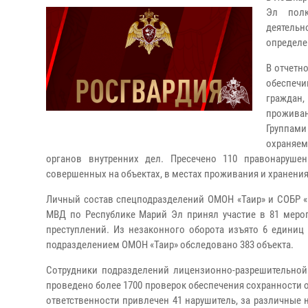
Эл полк
деятельн
определе
В отчетн
обеспечи
граждан
прожива
Группам
охраняем
органов внутренних дел. Пресечено 110 правонаруше
совершенных на объектах, в местах проживания и хранени
Личный состав спецподразделений ОМОН «Таир» и СОБР «
МВД по Республике Марий Эл принял участие в 81 мероп
преступлений. Из незаконного оборота изъято 6 единиц
подразделением ОМОН «Таир» обследовано 383 объекта.
Сотрудники подразделений лицензионно-разрешительной
проведено более 1700 проверок обеспечения сохранности 
ответственности привлечен 41 нарушитель, за различные 