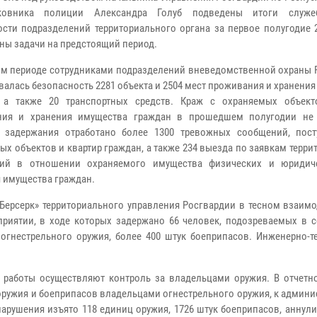
овника полиции Александра Голуб подведены итоги служеб
ости подразделений территориального органа за первое полугодие 
ны задачи на предстоящий период.
ом периоде сотрудниками подразделений вневедомственной охраны 
валась безопасность 2281 объекта и 2504 мест проживания и хранени
, а также 20 транспортных средств. Краж с охраняемых объек
ния и хранения имущества граждан в прошедшем полугодии не
и задержания отработано более 1300 тревожных сообщений, пос
ых объектов и квартир граждан, а также 234 выезда по заявкам терр
ний в отношении охраняемого имущества физических и юридич
я имущества граждан.
Берсерк» территориального управления Росгвардии в тесном взаимо
риятии, в ходе которых задержано 66 человек, подозреваемых в 
 огнестрельного оружия, более 400 штук боеприпасов. Инженерно-т
 работы осуществляют контроль за владельцами оружия. В отчетн
оружия и боеприпасов владельцами огнестрельного оружия, к админ
нарушения изъято 118 единиц оружия, 1726 штук боеприпасов, аннул