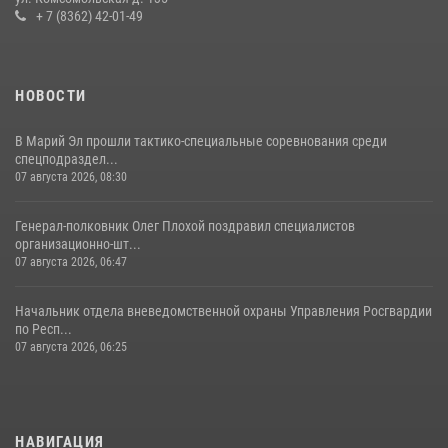
+ 7 (8362) 42-01-49
В Йошкар-Оле росгвардейцы приняли участие в торжествах,
посвященных дню памяти небесного покровителя ведомства
(видео)
НОВОСТИ
28 июля 2026, 11:52
16
1
В Марий Эл прошли тактико-специальные соревнования среди
спецподраздел...
07 августа 2026, 08:30
Генерал-полковник Олег Плохой поздравил специалистов
организационно-шт...
07 августа 2026, 06:47
Начальник отдела вневедомственной охраны Управления Росгвардии
по Респ...
07 августа 2026, 06:25
НАВИГАЦИЯ