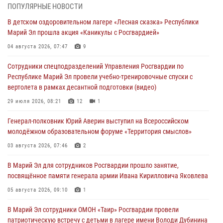
Росгвардии по Республике Марий Эл принял участие во
ПОПУЛЯРНЫЕ НОВОСТИ
Всероссийском семинаре в Нижнем Новгороде (видео)
В детском оздоровительном лагере «Лесная сказка» Республики
07 августа 2026, 06:25
8
1
Марий Эл прошла акция «Каникулы с Росгвардией»
Команда «Росгвардия» принимает участие в военно-спортивном
04 августа 2026, 07:47
9
многоборье «Акпатыр» в Марий Эл
Сотрудники спецподразделений Управления Росгвардии по
07 августа 2026, 05:43
10
Республике Марий Эл провели учебно-тренировочные спуски с
вертолета в рамках десантной подготовки (видео)
Представитель вневедомственной охраны Управления Росгвардии
по Республике Марий Эл принял участие в учебно-методическом
29 июля 2026, 08:21
12
1
сборе Росгвардии в Ижевске
Генерал-полковник Юрий Аверин выступил на Всероссийском
06 августа 2026, 09:37
10
молодёжном образовательном форуме «Территория смыслов»
В Марий Эл сотрудники ЛРР Росгвардии за прошедший месяц
03 августа 2026, 07:46
2
провели более 90 проверок мест хранения гражданского оружия
В Марий Эл для сотрудников Росгвардии прошло занятие,
06 августа 2026, 08:00
посвящённое памяти генерала армии Ивана Кирилловича Яковлева
В Марий Эл сотрудники вневедомственной охраны Росгвардии за
05 августа 2026, 09:10
1
прошедший месяц задержали 19 нарушителей
В Марий Эл сотрудники ОМОН «Таир» Росгвардии провели
05 августа 2026, 09:44
патриотическую встречу с детьми в лагере имени Володи Дубинина