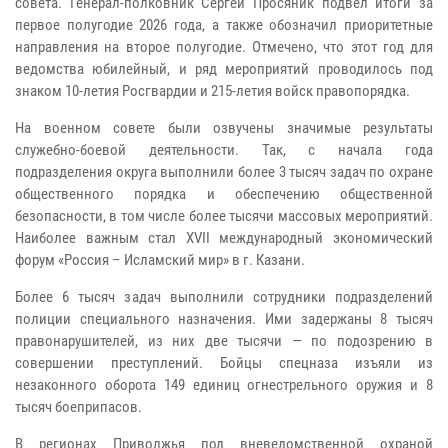
совета. Генерал-полковник Сергей Просяник подвел итоги за
первое полугодие 2026 года, а также обозначил приоритетные
направления на второе полугодие. Отмечено, что этот год для
ведомства юбилейный, и ряд мероприятий проводилось под
знаком 10-летия Росгвардии и 215-летия войск правопорядка.
На военном совете были озвучены значимые результаты
служебно-боевой деятельности. Так, с начала года
подразделения округа выполнили более 3 тысяч задач по охране
общественного порядка и обеспечению общественной
безопасности, в том числе более тысячи массовых мероприятий.
Наиболее важным стал XVII международный экономический
форум «Россия – Исламский мир» в г. Казани.
Более 6 тысяч задач выполнили сотрудники подразделений
полиции специального назначения. Ими задержаны 8 тысяч
правонарушителей, из них две тысячи — по подозрению в
совершении преступлений. Бойцы спецназа изъяли из
незаконного оборота 149 единиц огнестрельного оружия и 8
тысяч боеприпасов.
В регионах Приволжья под вневедомственной охраной