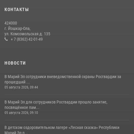
КОНТАКТЫ
Управление Росгвардии по Республике Марий Эл приняло участие в
охране общественного порядка в День семьи, любви и верности
424000
09 июля 2026, 06:04
3
г. Йошкар-Ола,
ул. Комсомольская д. 135
Управление Росгвардии по Республике Марий Эл продолжает
+ 7 (8362) 42-01-49
знакомить граждан со службой в войсках национальной гвардии
(видео)
11 июля 2026, 06:20
9
1
НОВОСТИ
В Марий Эл сотрудники вневедомственной охраны Росгвардии за
прошедший ...
05 августа 2026, 09:44
В Марий Эл для сотрудников Росгвардии прошло занятие,
посвящённое пам...
05 августа 2026, 09:10
В детском оздоровительном лагере «Лесная сказка» Республики
Марий Эл п...