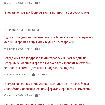
04 августа 2026, 06:06
2
Генерал-полковник Юрий Аверин выступил на Всероссийском
молодёжном образовательном форуме «Территория смыслов»
03 августа 2026, 07:46
2
ПОПУЛЯРНЫЕ НОВОСТИ
Росгвардейцы в Марий Эл обеспечили правопорядок в ходе
В детском оздоровительном лагере «Лесная сказка» Республики
празднования Дня ВДВ и проведения матчевого турнира на Кубок
Марий Эл прошла акция «Каникулы с Росгвардией»
Раимкуля Малахбекова
04 августа 2026, 07:47
9
03 августа 2026, 06:52
7
Сотрудники спецподразделений Управления Росгвардии по
Центральная войсковая комендатура Росгвардии отмечает день
Республике Марий Эл провели учебно-тренировочные спуски с
образования 2 августа
вертолета в рамках десантной подготовки (видео)
02 августа 2026, 11:44
29 июля 2026, 08:21
12
1
В Росгвардии вспоминают российских воинов, погибших в Первой
Генерал-полковник Юрий Аверин выступил на Всероссийском
мировой войне 1914-1918 годов
молодёжном образовательном форуме «Территория смыслов»
01 августа 2026, 11:42
03 августа 2026, 07:46
2
1 августа – День дежурной службы войск национальной гвардии
В Марий Эл сотрудники ОМОН «Таир» Росгвардии провели