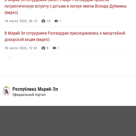
Российской Федерации
патриотическую встречу с детьми в лагере имени Володи Дубинина
01 августа 2026, 06:40
(видео)
18 июля 2026, 06:10
10
1
В Марий Эл сотрудники Росгвардии присоединились к масштабной
донорской акции (видео)
30 июля 2026, 12:42
8
1
В Йошкар-Оле руководство и сотрудники регионального управления
Росгвардии почтили память героя, погибшего при исполнении
служебного долга
24 июля 2026, 09:30
6
Республика Марий-Эл
В Йошкар-Оле для сотрудников Росгвардии провели занятие по
Официальный портал
антикоррупционной тематике
04 августа 2026, 06:06
2
Росгвардейцы в Республике Марий Эл приняли участие в
праздновании Дня семьи, любви и верности (видео)
08 июля 2026, 13:48
16
1