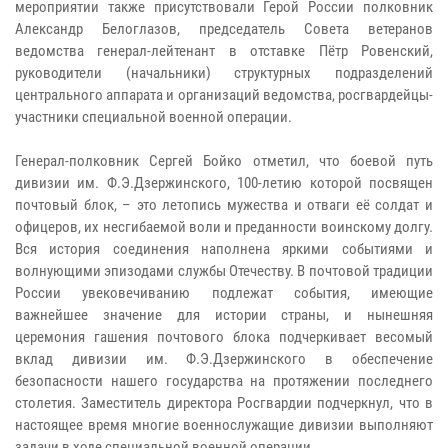
мероприятии также присутствовали Герой России полковник
Александр Белоглазов, председатель Совета ветеранов
ведомства генерал-лейтенант в отставке Пётр Ровенский,
руководители (начальники) структурных подразделений
центрального аппарата и организаций ведомства, росгвардейцы-
участники специальной военной операции.
Генерал-полковник Сергей Бойко отметил, что боевой путь
дивизии им. Ф.Э.Дзержинского, 100-летию которой посвящен
почтовый блок, – это летопись мужества и отваги её солдат и
офицеров, их несгибаемой воли и преданности воинскому долгу.
Вся история соединения наполнена яркими событиями и
волнующими эпизодами службы Отечеству. В почтовой традиции
России увековечиванию подлежат события, имеющие
важнейшее значение для истории страны, и нынешняя
церемония гашения почтового блока подчеркивает весомый
вклад дивизии им. Ф.Э.Дзержинского в обеспечение
безопасности нашего государства на протяжении последнего
столетия. Заместитель директора Росгвардии подчеркнул, что в
настоящее время многие военнослужащие дивизии выполняют
задачи в ходе специальной военной операции.