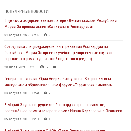
В Марий Эл сотрудники ЛРР Росгвардии за прошедший месяц
ПОПУЛЯРНЫЕ НОВОСТИ
провели более 90 проверок мест хранения гражданского оружия
В детском оздоровительном лагере «Лесная сказка» Республики
06 августа 2026, 08:00
Марий Эл прошла акция «Каникулы с Росгвардией»
В Марий Эл сотрудники вневедомственной охраны Росгвардии за
04 августа 2026, 07:47
9
прошедший месяц задержали 19 нарушителей
Сотрудники спецподразделений Управления Росгвардии по
05 августа 2026, 09:44
Республике Марий Эл провели учебно-тренировочные спуски с
вертолета в рамках десантной подготовки (видео)
В Марий Эл для сотрудников Росгвардии прошло занятие,
посвящённое памяти генерала армии Ивана Кирилловича Яковлева
29 июля 2026, 08:21
12
1
05 августа 2026, 09:10
1
Генерал-полковник Юрий Аверин выступил на Всероссийском
молодёжном образовательном форуме «Территория смыслов»
В детском оздоровительном лагере «Лесная сказка» Республики
Марий Эл прошла акция «Каникулы с Росгвардией»
03 августа 2026, 07:46
2
04 августа 2026, 07:47
9
В Марий Эл для сотрудников Росгвардии прошло занятие,
посвящённое памяти генерала армии Ивана Кирилловича Яковлева
Сотрудники Центра лицензионно-разрешительной работы
Управления Росгвардии по Республике Марий Эл приняли участие в
05 августа 2026, 09:10
1
совещании по вопросам организации летне-осеннего сезона охоты
В Марий Эл сотрудники ОМОН «Таир» Росгвардии провели