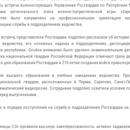
сь встреча военнослужащих Управления Росгвардии по Республике 
ками регионального этапа военно-патриотической игры «Зарн
ятие было направлено на профессиональную ориентацию м
зацию службы в подразделениях ведомства.
 встречу, представители Росгвардии подробно рассказали об истории 
 ведомства, его основных задачах и подразделениях, дислоцир
ии республики. Особое внимание было уделено знаменательным дат
ска национальной гвардии Российской Федерации отмечают сразу дв
 со дня образования Росгвардии и 215-летие создания войск правопор
я высшего образования в учебных заведениях ведомства. Пре
циональной гвардии, расположенных в Перми, Саратове, Санкт-Пе
ематический видеоролик. Сотрудники подробно осветили условия по
перед выпускниками.
х и порядке поступления на службу в подразделения Росгвардии на
рницы 2.0» проявили высокую заинтересованность: активно задавал