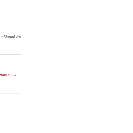
ке Марий Эл
ующая →