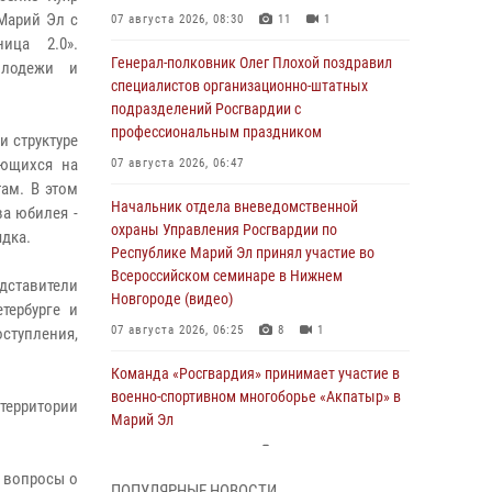
Марий Эл с
07 августа 2026, 08:30
11
1
ица 2.0».
Генерал-полковник Олег Плохой поздравил
олодежи и
специалистов организационно-штатных
подразделений Росгвардии с
профессиональным праздником
и структуре
ующихся на
07 августа 2026, 06:47
ам. В этом
Начальник отдела вневедомственной
а юбилея -
охраны Управления Росгвардии по
ядка.
Республике Марий Эл принял участие во
Всероссийском семинаре в Нижнем
дставители
Новгороде (видео)
тербурге и
07 августа 2026, 06:25
8
1
ступления,
Команда «Росгвардия» принимает участие в
военно-спортивном многоборье «Акпатыр» в
 территории
Марий Эл
07 августа 2026, 05:43
10
и вопросы о
ПОПУЛЯРНЫЕ НОВОСТИ