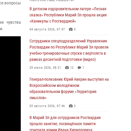
Представитель вневедомственной охраны
все вопросы
Управления Росгвардии по Республике
В детском оздоровительном лагере «Лесная
Марий Эл принял участие в учебно-
сказка» Республики Марий Эл прошла акция
методическом сборе Росгвардии в Ижевске
«Каникулы с Росгвардией»
жи чувства
06 августа 2026, 09:37
10
и.
04 августа 2026, 07:47
9
В Марий Эл сотрудники ЛРР Росгвардии за
Сотрудники спецподразделений Управления
прошедший месяц провели более 90
Росгвардии по Республике Марий Эл провели
проверок мест хранения гражданского
учебно-тренировочные спуски с вертолета в
оружия
рамках десантной подготовки (видео)
06 августа 2026, 08:00
29 июля 2026, 08:21
12
1
В Марий Эл сотрудники вневедомственной
Генерал-полковник Юрий Аверин выступил на
охраны Росгвардии за прошедший месяц
Всероссийском молодёжном
задержали 19 нарушителей
образовательном форуме «Территория
смыслов»
05 августа 2026, 09:44
03 августа 2026, 07:46
2
В Марий Эл для сотрудников Росгвардии
прошло занятие, посвящённое памяти
В Марий Эл для сотрудников Росгвардии
генерала армии Ивана Кирилловича
прошло занятие, посвящённое памяти
Яковлева
генерала армии Ивана Кирилловича