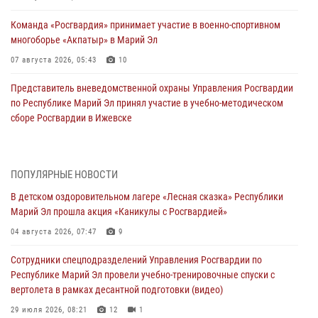
Команда «Росгвардия» принимает участие в военно-спортивном
многоборье «Акпатыр» в Марий Эл
07 августа 2026, 05:43
10
Представитель вневедомственной охраны Управления Росгвардии
по Республике Марий Эл принял участие в учебно-методическом
сборе Росгвардии в Ижевске
06 августа 2026, 09:37
10
В Марий Эл сотрудники ЛРР Росгвардии за прошедший месяц
ПОПУЛЯРНЫЕ НОВОСТИ
провели более 90 проверок мест хранения гражданского оружия
В детском оздоровительном лагере «Лесная сказка» Республики
06 августа 2026, 08:00
Марий Эл прошла акция «Каникулы с Росгвардией»
В Марий Эл сотрудники вневедомственной охраны Росгвардии за
04 августа 2026, 07:47
9
прошедший месяц задержали 19 нарушителей
Сотрудники спецподразделений Управления Росгвардии по
05 августа 2026, 09:44
Республике Марий Эл провели учебно-тренировочные спуски с
вертолета в рамках десантной подготовки (видео)
В Марий Эл для сотрудников Росгвардии прошло занятие,
посвящённое памяти генерала армии Ивана Кирилловича Яковлева
29 июля 2026, 08:21
12
1