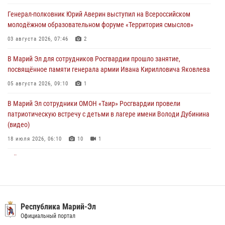
05 августа 2026, 09:10
1
Генерал-полковник Юрий Аверин выступил на Всероссийском
молодёжном образовательном форуме «Территория смыслов»
В детском оздоровительном лагере «Лесная сказка» Республики
Марий Эл прошла акция «Каникулы с Росгвардией»
03 августа 2026, 07:46
2
04 августа 2026, 07:47
9
В Марий Эл для сотрудников Росгвардии прошло занятие,
посвящённое памяти генерала армии Ивана Кирилловича Яковлева
Сотрудники Центра лицензионно-разрешительной работы
Управления Росгвардии по Республике Марий Эл приняли участие в
05 августа 2026, 09:10
1
совещании по вопросам организации летне-осеннего сезона охоты
В Марий Эл сотрудники ОМОН «Таир» Росгвардии провели
04 августа 2026, 06:46
патриотическую встречу с детьми в лагере имени Володи Дубинина
(видео)
18 июля 2026, 06:10
10
1
В Йошкар-Оле для сотрудников Росгвардии провели занятие по
антикоррупционной тематике
04 августа 2026, 06:06
2
В Марий Эл сотрудники Росгвардии присоединились к масштабной
Республика Марий-Эл
донорской акции (видео)
Официальный портал