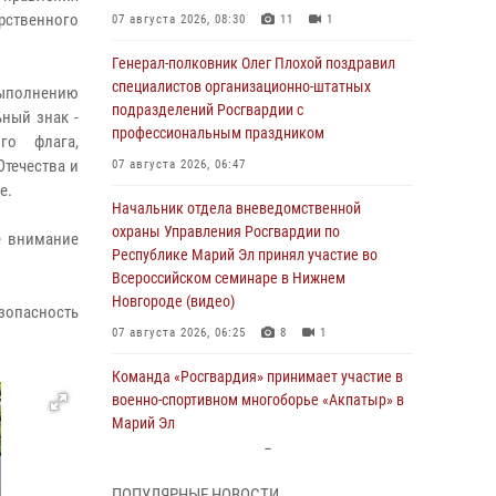
рственного
07 августа 2026, 08:30
11
1
Генерал-полковник Олег Плохой поздравил
специалистов организационно-штатных
ыполнению
подразделений Росгвардии с
ный знак -
профессиональным праздником
го флага,
течества и
07 августа 2026, 06:47
е.
Начальник отдела вневедомственной
охраны Управления Росгвардии по
е внимание
Республике Марий Эл принял участие во
Всероссийском семинаре в Нижнем
Новгороде (видео)
зопасность
07 августа 2026, 06:25
8
1
Команда «Росгвардия» принимает участие в
военно-спортивном многоборье «Акпатыр» в
Марий Эл
07 августа 2026, 05:43
10
ПОПУЛЯРНЫЕ НОВОСТИ