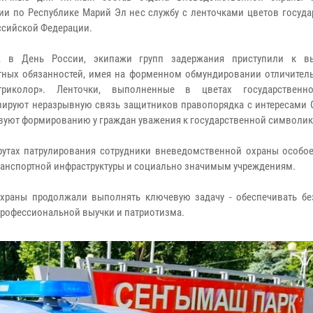
ии по Республике Марий Эл нес службу с ленточками цветов госуда
ссийской Федерации.
, в День России, экипажи групп задержания приступили к в
ных обязанностей, имея на форменном обмундировании отличитель
триколор». Ленточки, выполненные в цветах государственно
ируют неразрывную связь защитников правопорядка с интересами О
вуют формированию у граждан уважения к государственной символик
утах патрулирования сотрудники вневедомственной охраны особо
ранспортной инфраструктуры и социально значимым учреждениям.
храны продолжали выполнять ключевую задачу - обеспечивать бе
 профессиональной выучки и патриотизма.