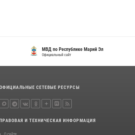
регионального управления Росгвардии
почтили память героя, погибшего при
исполнении служебного долга
24 июля 2026, 09:30
6
Росгвардейцы в Республике Марий Эл
приняли участие в праздновании Дня семьи,
любви и верности (видео)
МВД по Республике Марий Эл
Официальный сайт
08 июля 2026, 13:48
16
1
Управление Росгвардии по Республике
Марий Эл приняло участие в охране
общественного порядка в День семьи, любви
ОФИЦИАЛЬНЫЕ СЕТЕВЫЕ РЕСУРСЫ
и верности
09 июля 2026, 06:04
3
ПРАВОВАЯ И ТЕХНИЧЕСКАЯ ИНФОРМАЦИЯ
О сайте