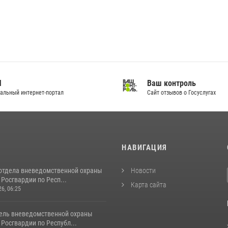
И
Ваш контроль
альный интернет-портал
Сайт отзывов о Госуслугах
И
НАВИГАЦИЯ
отдела вневедомственной охраны
Новости
Росгвардии по Респ...
Карта сайта
26, 06:25
ель вневедомственной охраны
Росгвардии по Республ...