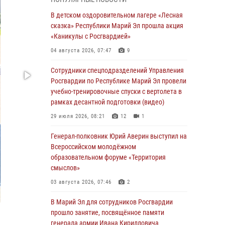
Представитель вневедомственной охраны
Управления Росгвардии по Республике
В детском оздоровительном лагере «Лесная
Марий Эл принял участие в учебно-
сказка» Республики Марий Эл прошла акция
методическом сборе Росгвардии в Ижевске
«Каникулы с Росгвардией»
06 августа 2026, 09:37
10
04 августа 2026, 07:47
9
В Марий Эл сотрудники ЛРР Росгвардии за
Сотрудники спецподразделений Управления
прошедший месяц провели более 90
Росгвардии по Республике Марий Эл провели
проверок мест хранения гражданского
учебно-тренировочные спуски с вертолета в
оружия
рамках десантной подготовки (видео)
06 августа 2026, 08:00
29 июля 2026, 08:21
12
1
В Марий Эл сотрудники вневедомственной
Генерал-полковник Юрий Аверин выступил на
охраны Росгвардии за прошедший месяц
Всероссийском молодёжном
задержали 19 нарушителей
образовательном форуме «Территория
смыслов»
05 августа 2026, 09:44
03 августа 2026, 07:46
2
В Марий Эл для сотрудников Росгвардии
прошло занятие, посвящённое памяти
В Марий Эл для сотрудников Росгвардии
генерала армии Ивана Кирилловича
прошло занятие, посвящённое памяти
Яковлева
генерала армии Ивана Кирилловича