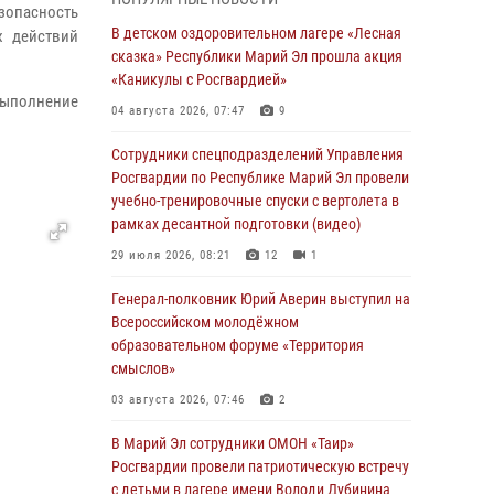
провели занятие по антикоррупционной
зопасность
тематике
В детском оздоровительном лагере «Лесная
х действий
сказка» Республики Марий Эл прошла акция
04 августа 2026, 06:06
2
«Каникулы с Росгвардией»
выполнение
Генерал-полковник Юрий Аверин выступил на
04 августа 2026, 07:47
9
Всероссийском молодёжном
образовательном форуме «Территория
Сотрудники спецподразделений Управления
смыслов»
Росгвардии по Республике Марий Эл провели
учебно-тренировочные спуски с вертолета в
03 августа 2026, 07:46
2
рамках десантной подготовки (видео)
Росгвардейцы в Марий Эл обеспечили
29 июля 2026, 08:21
12
1
правопорядок в ходе празднования Дня ВДВ
и проведения матчевого турнира на Кубок
Генерал-полковник Юрий Аверин выступил на
Раимкуля Малахбекова
Всероссийском молодёжном
образовательном форуме «Территория
03 августа 2026, 06:52
7
смыслов»
Центральная войсковая комендатура
03 августа 2026, 07:46
2
Росгвардии отмечает день образования 2
августа
В Марий Эл сотрудники ОМОН «Таир»
Росгвардии провели патриотическую встречу
02 августа 2026, 11:44
с детьми в лагере имени Володи Дубинина