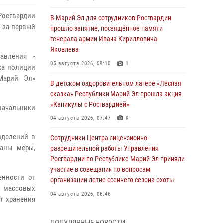
Росгвардии
В Марий Эл для сотрудников Росгвардии
 за первый
прошло занятие, посвящённое памяти
генерала армии Ивана Кирилловича
Яковлева
авления -
05 августа 2026, 09:10
1
ка полиции
Марий Эл»
В детском оздоровительном лагере «Лесная
сказка» Республики Марий Эл прошла акция
«Каникулы с Росгвардией»
начальники
04 августа 2026, 07:47
9
зделений в
Сотрудники Центра лицензионно-
ваны меры,
разрешительной работы Управления
Росгвардии по Республике Марий Эл приняли
участие в совещании по вопросам
енности от
организации летне-осеннего сезона охоты
я массовых
04 августа 2026, 06:46
т хранения
В Йошкар-Оле для сотрудников Росгвардии
ПОПУЛЯРНЫЕ НОВОСТИ