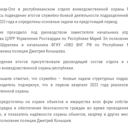
шкар-Оле в республиканском отделе вневедомственной охраны 
сь подведение итогов служебно-боевой деятельности подразделений
2023 года и определены основные задачи на предстоящий период.
ие проходило под руководством заместителя начальника упр
ка ЦЛРР Управления Росгвардии по Республике Марий Эл полковни
 Шуралева и начальника ФГКУ «ОВО ВНГ РФ по Республике 
вника полиции Дмитрия Конышева.
едении итогов присутствовали руководящий состав отдела и 
 вневедомственной охраны республики.
ышев отметил, что служебно – боевые задачи структурных подра
одитель подчеркнул, что в первом квартале 2023 года реализо
твенной охраны.
средоточены на охране объектов и имущества всех форм собств
порядка и обеспечения безопасности граждан во время проведени
, и показатель надёжности охраны объектов, квартир и других мес
одполковник полиции Дмитрий Конышев.