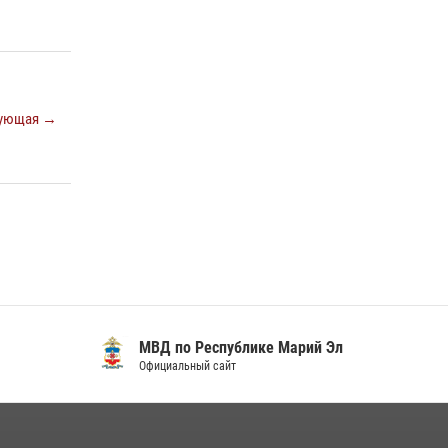
приняли участие в праздновании Дня семьи,
любви и верности (видео)
08 июля 2026, 13:48
16
1
В Марий Эл для сотрудников Росгвардии
ующая →
прошло занятие, посвящённое памяти
генерала армии Ивана Кирилловича
Яковлева
05 августа 2026, 09:10
1
Управление Росгвардии по Республике
Марий Эл приняло участие в охране
общественного порядка в День семьи, любви
и верности
09 июля 2026, 06:04
3
МВД по Республике Марий Эл
Официальный сайт