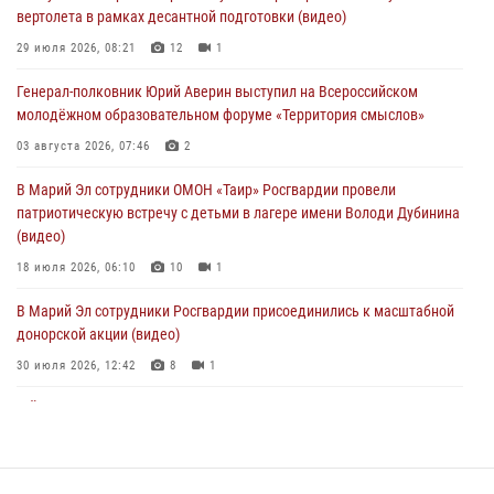
вертолета в рамках десантной подготовки (видео)
02 августа 2026, 11:44
29 июля 2026, 08:21
12
1
В Росгвардии вспоминают российских воинов, погибших в Первой
Генерал-полковник Юрий Аверин выступил на Всероссийском
мировой войне 1914-1918 годов
молодёжном образовательном форуме «Территория смыслов»
01 августа 2026, 11:42
03 августа 2026, 07:46
2
1 августа – День дежурной службы войск национальной гвардии
В Марий Эл сотрудники ОМОН «Таир» Росгвардии провели
Российской Федерации
патриотическую встречу с детьми в лагере имени Володи Дубинина
01 августа 2026, 06:40
(видео)
18 июля 2026, 06:10
10
1
В Марий Эл сотрудники Росгвардии присоединились к масштабной
донорской акции (видео)
30 июля 2026, 12:42
8
1
В Йошкар-Оле руководство и сотрудники регионального управления
Росгвардии почтили память героя, погибшего при исполнении
служебного долга
24 июля 2026, 09:30
6