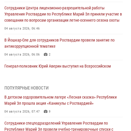
Сотрудники Центра лицензионно-разрешительной работы
Управления Росгвардии по Республике Марий Эл приняли участие в
совещании по вопросам организации летне-осеннего сезона охоты
04 августа 2026, 06:46
В Йошкар-Оле для сотрудников Росгвардии провели занятие по
антикоррупционной тематике
04 августа 2026, 06:06
2
Генерал-полковник Юрий Аверин выступил на Всероссийском
молодёжном образовательном форуме «Территория смыслов»
03 августа 2026, 07:46
2
ПОПУЛЯРНЫЕ НОВОСТИ
Росгвардейцы в Марий Эл обеспечили правопорядок в ходе
В детском оздоровительном лагере «Лесная сказка» Республики
празднования Дня ВДВ и проведения матчевого турнира на Кубок
Марий Эл прошла акция «Каникулы с Росгвардией»
Раимкуля Малахбекова
04 августа 2026, 07:47
9
03 августа 2026, 06:52
7
Сотрудники спецподразделений Управления Росгвардии по
Центральная войсковая комендатура Росгвардии отмечает день
Республике Марий Эл провели учебно-тренировочные спуски с
образования 2 августа