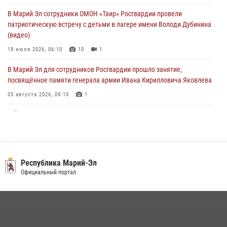
В Марий Эл сотрудники ОМОН «Таир» Росгвардии провели
Центральная войсковая комендатура Росгвардии отмечает день
патриотическую встречу с детьми в лагере имени Володи Дубинина
образования 2 августа
(видео)
02 августа 2026, 11:44
18 июля 2026, 06:10
10
1
В Марий Эл для сотрудников Росгвардии прошло занятие,
посвящённое памяти генерала армии Ивана Кирилловича Яковлева
05 августа 2026, 09:10
1
В Йошкар-Оле для сотрудников Росгвардии провели занятие по
антикоррупционной тематике
04 августа 2026, 06:06
2
В Марий Эл сотрудники Росгвардии присоединились к масштабной
Республика Марий-Эл
донорской акции (видео)
Официальный портал
30 июля 2026, 12:42
8
1
В Йошкар-Оле руководство и сотрудники регионального управления
Росгвардии почтили память героя, погибшего при исполнении
служебного долга