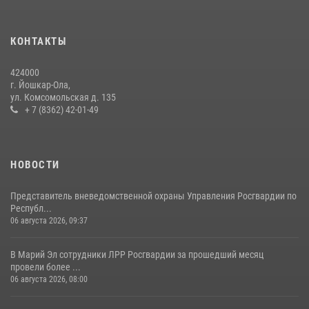
24 июля 2026, 09:30
6
КОНТАКТЫ
Росгвардейцы в Республике Марий Эл приняли участие в
праздновании Дня семьи, любви и верности (видео)
424000
08 июля 2026, 13:48
16
1
г. Йошкар-Ола,
ул. Комсомольская д. 135
Управление Росгвардии по Республике Марий Эл приняло участие в
+ 7 (8362) 42-01-49
охране общественного порядка в День семьи, любви и верности
09 июля 2026, 06:04
3
НОВОСТИ
Представитель вневедомственной охраны Управления Росгвардии по
Республ...
06 августа 2026, 09:37
В Марий Эл сотрудники ЛРР Росгвардии за прошедший месяц
провели более ...
06 августа 2026, 08:00