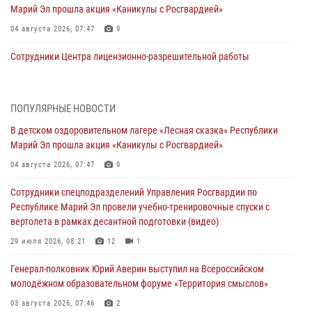
Марий Эл прошла акция «Каникулы с Росгвардией»
04 августа 2026, 07:47
9
Сотрудники Центра лицензионно-разрешительной работы
Управления Росгвардии по Республике Марий Эл приняли участие в
совещании по вопросам организации летне-осеннего сезона охоты
04 августа 2026, 06:46
ПОПУЛЯРНЫЕ НОВОСТИ
В детском оздоровительном лагере «Лесная сказка» Республики
В Йошкар-Оле для сотрудников Росгвардии провели занятие по
Марий Эл прошла акция «Каникулы с Росгвардией»
антикоррупционной тематике
04 августа 2026, 07:47
9
04 августа 2026, 06:06
2
Сотрудники спецподразделений Управления Росгвардии по
Генерал-полковник Юрий Аверин выступил на Всероссийском
Республике Марий Эл провели учебно-тренировочные спуски с
молодёжном образовательном форуме «Территория смыслов»
вертолета в рамках десантной подготовки (видео)
03 августа 2026, 07:46
2
29 июля 2026, 08:21
12
1
Росгвардейцы в Марий Эл обеспечили правопорядок в ходе
Генерал-полковник Юрий Аверин выступил на Всероссийском
празднования Дня ВДВ и проведения матчевого турнира на Кубок
молодёжном образовательном форуме «Территория смыслов»
Раимкуля Малахбекова
03 августа 2026, 07:46
2
03 августа 2026, 06:52
7