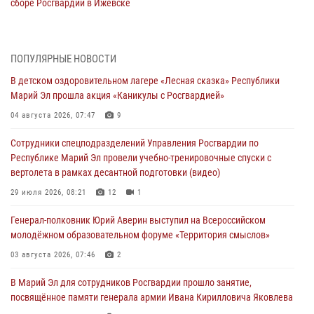
сборе Росгвардии в Ижевске
06 августа 2026, 09:37
10
В Марий Эл сотрудники ЛРР Росгвардии за прошедший месяц
ПОПУЛЯРНЫЕ НОВОСТИ
провели более 90 проверок мест хранения гражданского оружия
В детском оздоровительном лагере «Лесная сказка» Республики
06 августа 2026, 08:00
Марий Эл прошла акция «Каникулы с Росгвардией»
В Марий Эл сотрудники вневедомственной охраны Росгвардии за
04 августа 2026, 07:47
9
прошедший месяц задержали 19 нарушителей
Сотрудники спецподразделений Управления Росгвардии по
05 августа 2026, 09:44
Республике Марий Эл провели учебно-тренировочные спуски с
вертолета в рамках десантной подготовки (видео)
В Марий Эл для сотрудников Росгвардии прошло занятие,
посвящённое памяти генерала армии Ивана Кирилловича Яковлева
29 июля 2026, 08:21
12
1
05 августа 2026, 09:10
1
Генерал-полковник Юрий Аверин выступил на Всероссийском
молодёжном образовательном форуме «Территория смыслов»
В детском оздоровительном лагере «Лесная сказка» Республики
Марий Эл прошла акция «Каникулы с Росгвардией»
03 августа 2026, 07:46
2
04 августа 2026, 07:47
9
В Марий Эл для сотрудников Росгвардии прошло занятие,
посвящённое памяти генерала армии Ивана Кирилловича Яковлева
Сотрудники Центра лицензионно-разрешительной работы