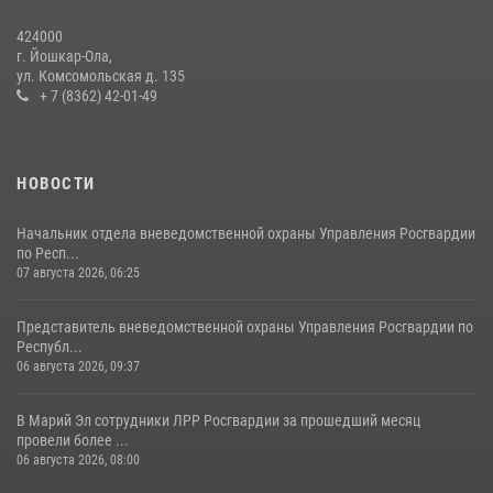
праздновании Дня семьи, любви и верности (видео)
424000
08 июля 2026, 13:48
16
1
г. Йошкар-Ола,
ул. Комсомольская д. 135
Управление Росгвардии по Республике Марий Эл приняло участие в
+ 7 (8362) 42-01-49
охране общественного порядка в День семьи, любви и верности
09 июля 2026, 06:04
3
НОВОСТИ
Начальник отдела вневедомственной охраны Управления Росгвардии
по Респ...
07 августа 2026, 06:25
Представитель вневедомственной охраны Управления Росгвардии по
Республ...
06 августа 2026, 09:37
В Марий Эл сотрудники ЛРР Росгвардии за прошедший месяц
провели более ...
06 августа 2026, 08:00