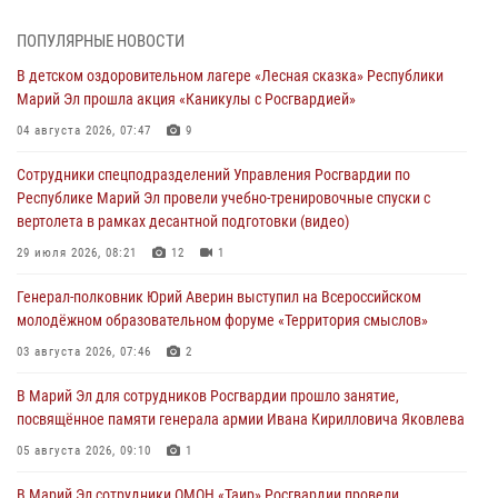
В Марий Эл сотрудники ЛРР Росгвардии за прошедший месяц
ПОПУЛЯРНЫЕ НОВОСТИ
провели более 90 проверок мест хранения гражданского оружия
В детском оздоровительном лагере «Лесная сказка» Республики
06 августа 2026, 08:00
Марий Эл прошла акция «Каникулы с Росгвардией»
В Марий Эл сотрудники вневедомственной охраны Росгвардии за
04 августа 2026, 07:47
9
прошедший месяц задержали 19 нарушителей
Сотрудники спецподразделений Управления Росгвардии по
05 августа 2026, 09:44
Республике Марий Эл провели учебно-тренировочные спуски с
вертолета в рамках десантной подготовки (видео)
В Марий Эл для сотрудников Росгвардии прошло занятие,
посвящённое памяти генерала армии Ивана Кирилловича Яковлева
29 июля 2026, 08:21
12
1
05 августа 2026, 09:10
1
Генерал-полковник Юрий Аверин выступил на Всероссийском
молодёжном образовательном форуме «Территория смыслов»
В детском оздоровительном лагере «Лесная сказка» Республики
Марий Эл прошла акция «Каникулы с Росгвардией»
03 августа 2026, 07:46
2
04 августа 2026, 07:47
9
В Марий Эл для сотрудников Росгвардии прошло занятие,
посвящённое памяти генерала армии Ивана Кирилловича Яковлева
Сотрудники Центра лицензионно-разрешительной работы
Управления Росгвардии по Республике Марий Эл приняли участие в
05 августа 2026, 09:10
1
совещании по вопросам организации летне-осеннего сезона охоты
В Марий Эл сотрудники ОМОН «Таир» Росгвардии провели