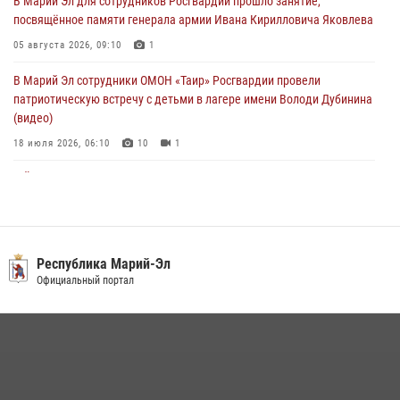
В Марий Эл для сотрудников Росгвардии прошло занятие,
06 августа 2026, 08:00
посвящённое памяти генерала армии Ивана Кирилловича Яковлева
В Марий Эл сотрудники вневедомственной охраны Росгвардии за
05 августа 2026, 09:10
1
прошедший месяц задержали 19 нарушителей
В Марий Эл сотрудники ОМОН «Таир» Росгвардии провели
05 августа 2026, 09:44
патриотическую встречу с детьми в лагере имени Володи Дубинина
(видео)
18 июля 2026, 06:10
10
1
В Йошкар-Оле для сотрудников Росгвардии провели занятие по
антикоррупционной тематике
04 августа 2026, 06:06
2
В Марий Эл сотрудники Росгвардии присоединились к масштабной
Республика Марий-Эл
донорской акции (видео)
Официальный портал
30 июля 2026, 12:42
8
1
В Йошкар-Оле руководство и сотрудники регионального управления
Росгвардии почтили память героя, погибшего при исполнении
служебного долга