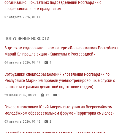
организационно-штатных подразделений Росгвардии с
профессиональным праздником
07 августа 2026, 06:47
Начальник отдела вневедомственной охраны Управления
Росгвардии по Республике Марий Эл принял участие во
ПОПУЛЯРНЫЕ НОВОСТИ
Всероссийском семинаре в Нижнем Новгороде (видео)
В детском оздоровительном лагере «Лесная сказка» Республики
07 августа 2026, 06:25
8
1
Марий Эл прошла акция «Каникулы с Росгвардией»
Команда «Росгвардия» принимает участие в военно-спортивном
04 августа 2026, 07:47
9
многоборье «Акпатыр» в Марий Эл
Сотрудники спецподразделений Управления Росгвардии по
07 августа 2026, 05:43
10
Республике Марий Эл провели учебно-тренировочные спуски с
вертолета в рамках десантной подготовки (видео)
Представитель вневедомственной охраны Управления Росгвардии
по Республике Марий Эл принял участие в учебно-методическом
29 июля 2026, 08:21
12
1
сборе Росгвардии в Ижевске
Генерал-полковник Юрий Аверин выступил на Всероссийском
06 августа 2026, 09:37
10
молодёжном образовательном форуме «Территория смыслов»
В Марий Эл сотрудники ЛРР Росгвардии за прошедший месяц
03 августа 2026, 07:46
2
провели более 90 проверок мест хранения гражданского оружия