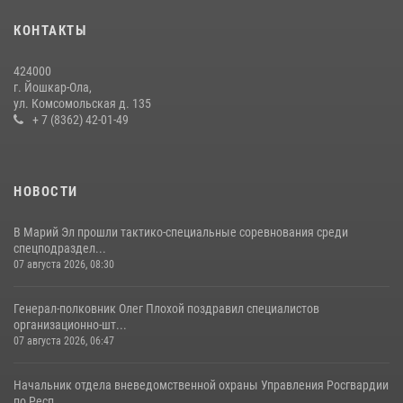
24 июля 2026, 09:30
6
КОНТАКТЫ
Управление Росгвардии по Республике Марий Эл приняло участие в
охране общественного порядка в День семьи, любви и верности
424000
09 июля 2026, 06:04
3
г. Йошкар-Ола,
ул. Комсомольская д. 135
Управление Росгвардии по Республике Марий Эл продолжает
+ 7 (8362) 42-01-49
знакомить граждан со службой в войсках национальной гвардии
(видео)
11 июля 2026, 06:20
9
1
НОВОСТИ
В Марий Эл прошли тактико-специальные соревнования среди
спецподраздел...
07 августа 2026, 08:30
Генерал-полковник Олег Плохой поздравил специалистов
организационно-шт...
07 августа 2026, 06:47
Начальник отдела вневедомственной охраны Управления Росгвардии
по Респ...