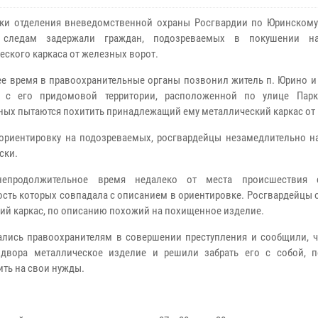
ки отделения вневедомственной охраны Росгвардии по Юринскому
 следам задержали граждан, подозреваемых в покушении н
еского каркаса от железных ворот.
ее время в правоохранительные органы позвонил житель п. Юрино и
о с его придомовой территории, расположенной по улице Парк
ных пытаются похитить принадлежащий ему металлический каркас от 
ориентировку на подозреваемых, росгвардейцы незамедлительно н
ски.
непродолжительное время недалеко от места происшествия с
ость которых совпадала с описанием в ориентировке. Росгвардейцы
ий каркас, по описанию похожий на похищенное изделие.
лись правоохранителям в совершении преступления и сообщили, ч
 двора металлическое изделие и решили забрать его с собой, 
ить на свои нужды.