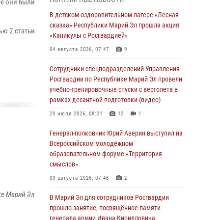
профессиональным праздником
се они были
В детском оздоровительном лагере «Лесная
07 августа 2026, 06:47
сказка» Республики Марий Эл прошла акция
ью 2 статьи
Начальник отдела вневедомственной
«Каникулы с Росгвардией»
охраны Управления Росгвардии по
04 августа 2026, 07:47
9
Республике Марий Эл принял участие во
Всероссийском семинаре в Нижнем
Сотрудники спецподразделений Управления
Новгороде (видео)
Росгвардии по Республике Марий Эл провели
учебно-тренировочные спуски с вертолета в
07 августа 2026, 06:25
8
1
рамках десантной подготовки (видео)
Команда «Росгвардия» принимает участие в
29 июля 2026, 08:21
12
1
военно-спортивном многоборье «Акпатыр» в
Марий Эл
Генерал-полковник Юрий Аверин выступил на
Всероссийском молодёжном
07 августа 2026, 05:43
10
образовательном форуме «Территория
Представитель вневедомственной охраны
смыслов»
Управления Росгвардии по Республике
03 августа 2026, 07:46
2
Марий Эл принял участие в учебно-
ке Марий Эл
методическом сборе Росгвардии в Ижевске
В Марий Эл для сотрудников Росгвардии
прошло занятие, посвящённое памяти
06 августа 2026, 09:37
10
генерала армии Ивана Кирилловича