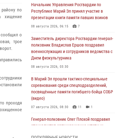
Начальник Управления Росгвардии по
 району по
Республике Марий Эл принял участие в
а хищение
презентации книги памяти павших воинов
08 августа 2026, 06:15
7
 сообщил о
Заместитель директора Росгвардии генерал-
овая, трое
полковник Владислав Ершов поздравил
ворот.
военнослужащих и сотрудников ведомства с
Днем физкультурника
аправились
08 августа 2026, 03:30
отрудники
В Марий Эл прошли тактико-специальные
 остановили
соревнования среди спецподразделений,
посвящённые памяти погибшего бойца СОБР
(видео)
то проходя
07 августа 2026, 08:30
11
1
похищенное
Генерал-полковник Олег Плохой поздравил
специалистов организационно-штатных
подразделений Росгвардии с
ПОПУЛЯРНЫЕ НОВОСТИ