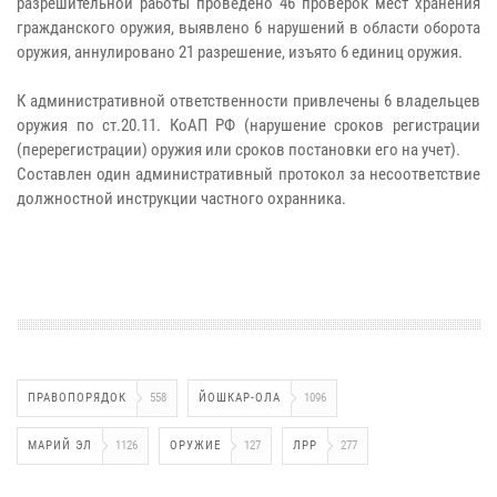
разрешительной работы проведено 46 проверок мест хранения
гражданского оружия, выявлено 6 нарушений в области оборота
оружия, аннулировано 21 разрешение, изъято 6 единиц оружия.
К административной ответственности привлечены 6 владельцев
оружия по ст.20.11. КоАП РФ (нарушение сроков регистрации
(перерегистрации) оружия или сроков постановки его на учет).
Составлен один административный протокол за несоответствие
должностной инструкции частного охранника.
ПРАВОПОРЯДОК
558
ЙОШКАР-ОЛА
1096
МАРИЙ ЭЛ
1126
ОРУЖИЕ
127
ЛРР
277