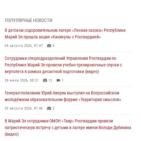
Управления Росгвардии по Республике Марий Эл приняли участие в
совещании по вопросам организации летне-осеннего сезона охоты
04 августа 2026, 06:46
ПОПУЛЯРНЫЕ НОВОСТИ
В детском оздоровительном лагере «Лесная сказка» Республики
В Йошкар-Оле для сотрудников Росгвардии провели занятие по
Марий Эл прошла акция «Каникулы с Росгвардией»
антикоррупционной тематике
04 августа 2026, 07:47
9
04 августа 2026, 06:06
2
Сотрудники спецподразделений Управления Росгвардии по
Генерал-полковник Юрий Аверин выступил на Всероссийском
Республике Марий Эл провели учебно-тренировочные спуски с
молодёжном образовательном форуме «Территория смыслов»
вертолета в рамках десантной подготовки (видео)
03 августа 2026, 07:46
2
29 июля 2026, 08:21
12
1
Росгвардейцы в Марий Эл обеспечили правопорядок в ходе
Генерал-полковник Юрий Аверин выступил на Всероссийском
празднования Дня ВДВ и проведения матчевого турнира на Кубок
молодёжном образовательном форуме «Территория смыслов»
Раимкуля Малахбекова
03 августа 2026, 07:46
2
03 августа 2026, 06:52
7
В Марий Эл сотрудники ОМОН «Таир» Росгвардии провели
Центральная войсковая комендатура Росгвардии отмечает день
патриотическую встречу с детьми в лагере имени Володи Дубинина
образования 2 августа
(видео)
02 августа 2026, 11:44