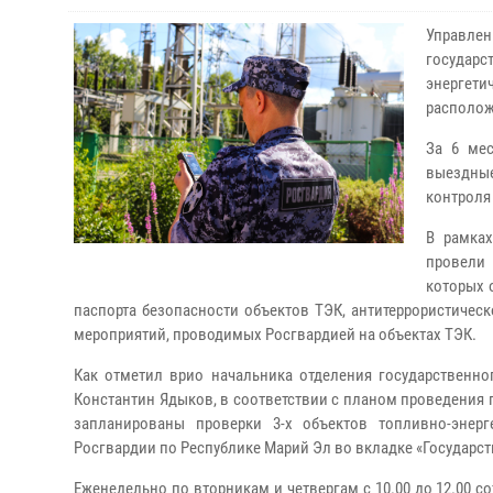
Управле
государс
энергет
располож
За 6 ме
выездные
контроля
В рамках
провели
которых 
паспорта безопасности объектов ТЭК, антитеррористиче
мероприятий, проводимых Росгвардией на объектах ТЭК.
Как отметил врио начальника отделения государственн
Константин Ядыков, в соответствии с планом проведения 
запланированы проверки 3-х объектов топливно-энер
Росгвардии по Республике Марий Эл во вкладке «Государс
Еженедельно по вторникам и четвергам с 10.00 до 12.00 с