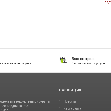
След
И
Ваш контроль
альный интернет-портал
Сайт отзывов о Госуслугах
И
НАВИГАЦИЯ
отдела вневедомственной охраны
Новости
Росгвардии по Респ...
Карта сайта
26, 06:25