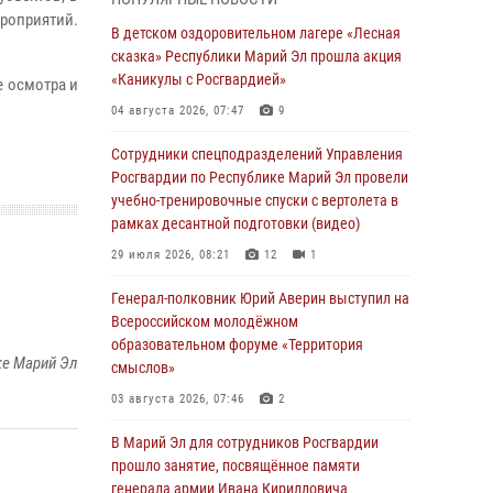
Представитель вневедомственной охраны
роприятий.
Управления Росгвардии по Республике
В детском оздоровительном лагере «Лесная
Марий Эл принял участие в учебно-
сказка» Республики Марий Эл прошла акция
методическом сборе Росгвардии в Ижевске
«Каникулы с Росгвардией»
е осмотра и
06 августа 2026, 09:37
10
04 августа 2026, 07:47
9
В Марий Эл сотрудники ЛРР Росгвардии за
Сотрудники спецподразделений Управления
прошедший месяц провели более 90
Росгвардии по Республике Марий Эл провели
проверок мест хранения гражданского
учебно-тренировочные спуски с вертолета в
оружия
рамках десантной подготовки (видео)
06 августа 2026, 08:00
29 июля 2026, 08:21
12
1
В Марий Эл сотрудники вневедомственной
Генерал-полковник Юрий Аверин выступил на
охраны Росгвардии за прошедший месяц
Всероссийском молодёжном
задержали 19 нарушителей
образовательном форуме «Территория
ке Марий Эл
смыслов»
05 августа 2026, 09:44
03 августа 2026, 07:46
2
В Марий Эл для сотрудников Росгвардии
прошло занятие, посвящённое памяти
В Марий Эл для сотрудников Росгвардии
генерала армии Ивана Кирилловича
прошло занятие, посвящённое памяти
Яковлева
генерала армии Ивана Кирилловича