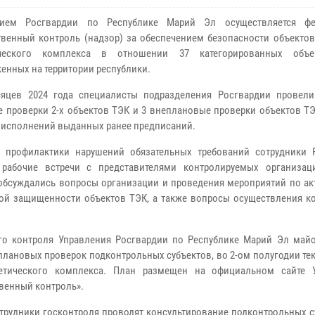
нием Росгвардии по Республике Марий Эл осуществляется фе
твенный контроль (надзор) за обеспечением безопасности объектов
ического комплекса в отношении 37 категорированных объе
енных на территории республики.
сяцев 2024 года специалисты подразделения Росгвардии провел
 проверки 2-х объектов ТЭК и 3 внеплановые проверки объектов ТЭ
 исполнений выданных ранее предписаний.
 профилактики нарушений обязательных требований сотрудники 
 рабочие встречи с представителями контролируемых организац
обсуждались вопросы организации и проведения мероприятий по ак
ской защищенности объектов ТЭК, а также вопросы осуществления к
ого контроля Управления Росгвардии по Республике Марий Эл май
плановых проверок подконтрольных субъектов, во 2-ом полугодии те
гетического комплекса. План размещен на официальном сайте 
твенный контроль».
отрудники госконтроля проводят консультирование подконтрольных с