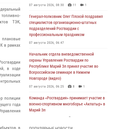
07 августа 2026, 08:30
11
1
деральный
 топливно-
Генерал-полковник Олег Плохой поздравил
ктов ТЭК,
специалистов организационно-штатных
подразделений Росгвардии с
профессиональным праздником
и плановые
07 августа 2026, 06:47
К в рамках
Начальник отдела вневедомственной
охраны Управления Росгвардии по
Росгвардии
Республике Марий Эл принял участие во
ий, в ходе
Всероссийском семинаре в Нижнем
туализации
Новгороде (видео)
онтрольных
07 августа 2026, 06:25
8
1
ор полиции
Команда «Росгвардия» принимает участие в
военно-спортивном многоборье «Акпатыр» в
кущего года
Марий Эл
Управления
07 августа 2026, 05:43
10
убъектов, в
ПОПУЛЯРНЫЕ НОВОСТИ