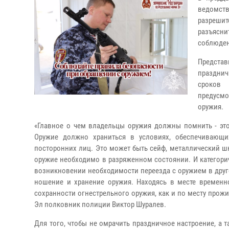
ведомст
разреши
разъясни
соблюден
Представ
празднич
сроков 
предусмо
оружия.
«Главное о чем владельцы оружия должны помнить - это
Оружие должно храниться в условиях, обеспечивающи
посторонних лиц. Это может быть сейф, металлический 
оружие необходимо в разряженном состоянии. И категорич
возникновении необходимости переезда с оружием в друг
ношение и хранение оружия. Находясь в месте временн
сохранности огнестрельного оружия, как и по месту прож
Эл полковник полиции Виктор Шуралев.
Для того, чтобы не омрачить праздничное настроение, а 