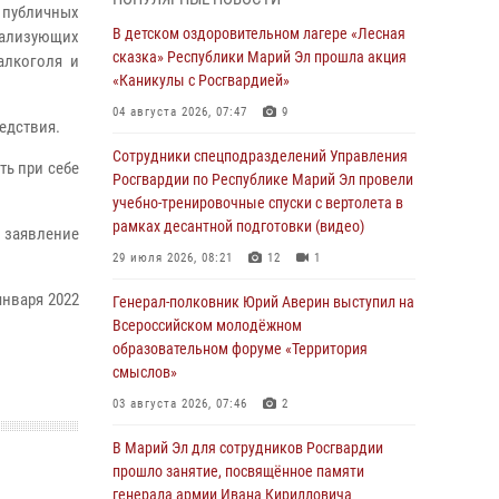
профессиональным праздником
х публичных
В детском оздоровительном лагере «Лесная
еализующих
07 августа 2026, 06:47
сказка» Республики Марий Эл прошла акция
алкоголя и
Начальник отдела вневедомственной
«Каникулы с Росгвардией»
охраны Управления Росгвардии по
04 августа 2026, 07:47
9
Республике Марий Эл принял участие во
едствия.
Всероссийском семинаре в Нижнем
Сотрудники спецподразделений Управления
ть при себе
Новгороде (видео)
Росгвардии по Республике Марий Эл провели
учебно-тренировочные спуски с вертолета в
07 августа 2026, 06:25
8
1
рамках десантной подготовки (видео)
 заявление
Команда «Росгвардия» принимает участие в
29 июля 2026, 08:21
12
1
военно-спортивном многоборье «Акпатыр» в
Марий Эл
января 2022
Генерал-полковник Юрий Аверин выступил на
Всероссийском молодёжном
07 августа 2026, 05:43
10
образовательном форуме «Территория
Представитель вневедомственной охраны
смыслов»
Управления Росгвардии по Республике
03 августа 2026, 07:46
2
Марий Эл принял участие в учебно-
методическом сборе Росгвардии в Ижевске
В Марий Эл для сотрудников Росгвардии
прошло занятие, посвящённое памяти
06 августа 2026, 09:37
10
генерала армии Ивана Кирилловича