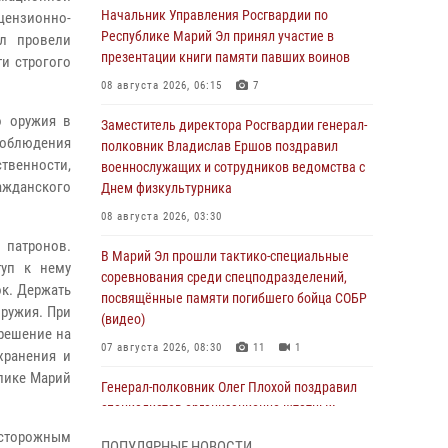
Начальник Управления Росгвардии по
ензионно-
Республике Марий Эл принял участие в
Эл провели
презентации книги памяти павших воинов
и строгого
08 августа 2026, 06:15
7
о оружия в
Заместитель директора Росгвардии генерал-
соблюдения
полковник Владислав Ершов поздравил
венности,
военнослужащих и сотрудников ведомства с
ражданского
Днем физкультурника
08 августа 2026, 03:30
 патронов.
В Марий Эл прошли тактико-специальные
туп к нему
соревнования среди спецподразделений,
к. Держать
посвящённые памяти погибшего бойца СОБР
оружия. При
(видео)
зрешение на
07 августа 2026, 08:30
11
1
хранения и
блике Марий
Генерал-полковник Олег Плохой поздравил
специалистов организационно-штатных
подразделений Росгвардии с
еосторожным
ПОПУЛЯРНЫЕ НОВОСТИ