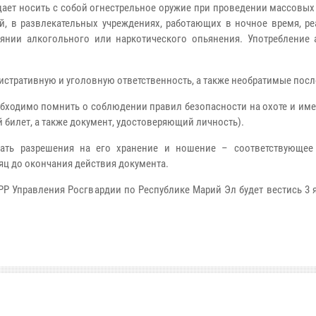
щает носить с собой огнестрельное оружие при проведении массовы
ий, в развлекательных учреждениях, работающих в ночное время, р
янии алкогольного или наркотического опьянения. Употребление 
истративную и уголовную ответственность, а также необратимые посл
бходимо помнить о соблюдении правил безопасности на охоте и име
билет, а также документ, удостоверяющий личность).
ать разрешения на его хранение и ношение – соответствующее
яц до окончания действия документа.
Р Управления Росгвардии по Республике Марий Эл будет вестись 3 