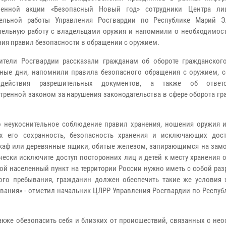
венной акции «Безопасный Новый год» сотрудники Центра лиц
тельной работы Управления Росгвардии по Республике Марий 
тельную работу с владельцами оружия и напомнили о необходимост
ия правил безопасности в обращении с оружием.
ители Росгвардии рассказали гражданам об обороте гражданског
ные дни, напомнили правила безопасного обращения с оружием, 
действия разрешительных документов, а также об ответст
тренной законом за нарушения законодательства в сфере оборота г
 неукоснительное соблюдение правил хранения, ношения оружия и
х его сохранность, безопасность хранения и исключающих дос
шкаф или деревянные ящики, обитые железом, запирающимся на замо
ески исключите доступ посторонних лиц и детей к месту хранения 
ой населенный пункт на территории России нужно иметь с собой ра
ого пребывания, гражданин должен обеспечить такие же условия 
ивания» - отметил начальник ЦЛРР Управления Росгвардии по Респу
также обезопасить себя и близких от происшествий, связанных с н