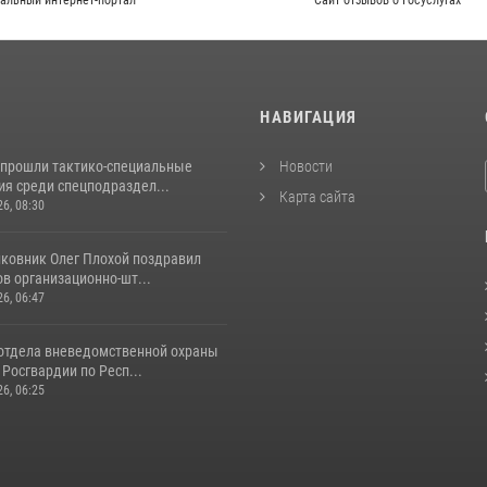
альный интернет-портал
Сайт отзывов о Госуслугах
И
НАВИГАЦИЯ
 прошли тактико-специальные
Новости
ия среди спецподраздел...
Карта сайта
26, 08:30
лковник Олег Плохой поздравил
в организационно-шт...
26, 06:47
отдела вневедомственной охраны
Росгвардии по Респ...
26, 06:25