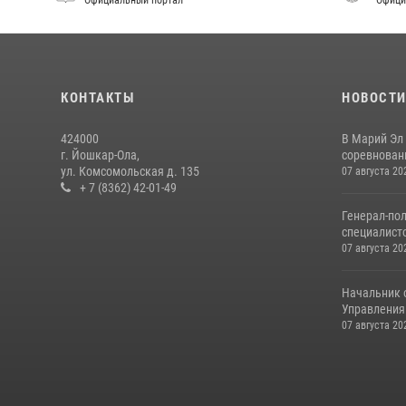
Официальный портал
Офици
КОНТАКТЫ
НОВОСТ
424000
В Марий Эл
г. Йошкар-Ола,
соревнован
ул. Комсомольская д. 135
07 августа 20
+ 7 (8362) 42-01-49
Генерал-по
специалисто
07 августа 20
Начальник 
Управления 
07 августа 20