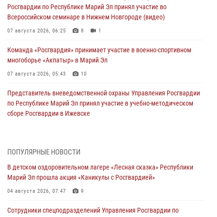
Росгвардии по Республике Марий Эл принял участие во
Всероссийском семинаре в Нижнем Новгороде (видео)
07 августа 2026, 06:25
8
1
Команда «Росгвардия» принимает участие в военно-спортивном
многоборье «Акпатыр» в Марий Эл
07 августа 2026, 05:43
10
Представитель вневедомственной охраны Управления Росгвардии
по Республике Марий Эл принял участие в учебно-методическом
сборе Росгвардии в Ижевске
06 августа 2026, 09:37
10
В Марий Эл сотрудники ЛРР Росгвардии за прошедший месяц
ПОПУЛЯРНЫЕ НОВОСТИ
провели более 90 проверок мест хранения гражданского оружия
В детском оздоровительном лагере «Лесная сказка» Республики
06 августа 2026, 08:00
Марий Эл прошла акция «Каникулы с Росгвардией»
В Марий Эл сотрудники вневедомственной охраны Росгвардии за
04 августа 2026, 07:47
9
прошедший месяц задержали 19 нарушителей
Сотрудники спецподразделений Управления Росгвардии по
05 августа 2026, 09:44