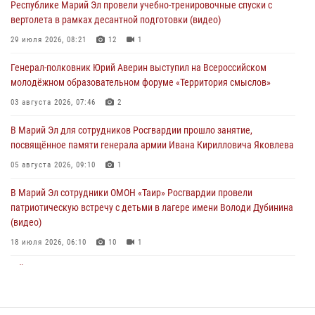
Республике Марий Эл провели учебно-тренировочные спуски с
вертолета в рамках десантной подготовки (видео)
В Марий Эл для сотрудников Росгвардии прошло занятие,
посвящённое памяти генерала армии Ивана Кирилловича Яковлева
29 июля 2026, 08:21
12
1
05 августа 2026, 09:10
1
Генерал-полковник Юрий Аверин выступил на Всероссийском
молодёжном образовательном форуме «Территория смыслов»
В детском оздоровительном лагере «Лесная сказка» Республики
Марий Эл прошла акция «Каникулы с Росгвардией»
03 августа 2026, 07:46
2
04 августа 2026, 07:47
9
В Марий Эл для сотрудников Росгвардии прошло занятие,
посвящённое памяти генерала армии Ивана Кирилловича Яковлева
Сотрудники Центра лицензионно-разрешительной работы
Управления Росгвардии по Республике Марий Эл приняли участие в
05 августа 2026, 09:10
1
совещании по вопросам организации летне-осеннего сезона охоты
В Марий Эл сотрудники ОМОН «Таир» Росгвардии провели
04 августа 2026, 06:46
патриотическую встречу с детьми в лагере имени Володи Дубинина
(видео)
18 июля 2026, 06:10
10
1
В Йошкар-Оле для сотрудников Росгвардии провели занятие по
антикоррупционной тематике
04 августа 2026, 06:06
2