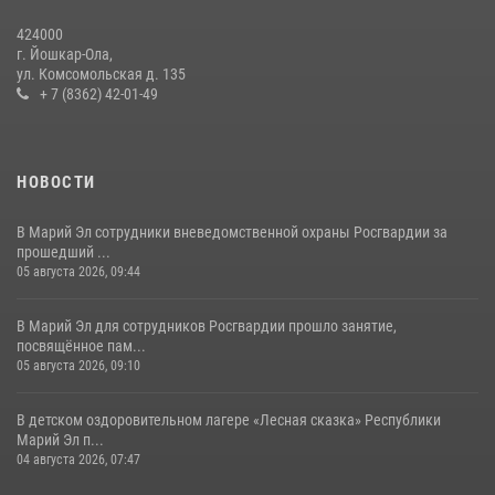
охране общественного порядка в День семьи, любви и верности
424000
09 июля 2026, 06:04
3
г. Йошкар-Ола,
ул. Комсомольская д. 135
В Марий Эл для сотрудников Росгвардии прошло занятие,
+ 7 (8362) 42-01-49
посвящённое памяти генерала армии Ивана Кирилловича Яковлева
05 августа 2026, 09:10
1
НОВОСТИ
В Марий Эл сотрудники вневедомственной охраны Росгвардии за
прошедший ...
05 августа 2026, 09:44
В Марий Эл для сотрудников Росгвардии прошло занятие,
посвящённое пам...
05 августа 2026, 09:10
В детском оздоровительном лагере «Лесная сказка» Республики
Марий Эл п...
04 августа 2026, 07:47