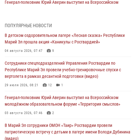
Генерал-полковник Юрий Аверин выступил на Всероссийском
молодёжном образовательном форуме «Территория смыслов»
03 августа 2026, 07:46
2
ПОПУЛЯРНЫЕ НОВОСТИ
Росгвардейцы в Марий Эл обеспечили правопорядок в ходе
В детском оздоровительном лагере «Лесная сказка» Республики
празднования Дня ВДВ и проведения матчевого турнира на Кубок
Марий Эл прошла акция «Каникулы с Росгвардией»
Раимкуля Малахбекова
04 августа 2026, 07:47
9
03 августа 2026, 06:52
7
Сотрудники спецподразделений Управления Росгвардии по
Центральная войсковая комендатура Росгвардии отмечает день
Республике Марий Эл провели учебно-тренировочные спуски с
образования 2 августа
вертолета в рамках десантной подготовки (видео)
02 августа 2026, 11:44
29 июля 2026, 08:21
12
1
В Росгвардии вспоминают российских воинов, погибших в Первой
Генерал-полковник Юрий Аверин выступил на Всероссийском
мировой войне 1914-1918 годов
молодёжном образовательном форуме «Территория смыслов»
01 августа 2026, 11:42
03 августа 2026, 07:46
2
1 августа – День дежурной службы войск национальной гвардии
В Марий Эл сотрудники ОМОН «Таир» Росгвардии провели
Российской Федерации
патриотическую встречу с детьми в лагере имени Володи Дубинина
01 августа 2026, 06:40
(видео)