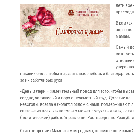
дети вое
присоеди
В рамках
адресова
мамам.
Самый до
важность
отношени
увереннее
никаких слов, чтобы выразить всю любовь и благодарност
за их заботливые руки.
«День матери – замечательный повод для того, чтобы выра
сердце, за тяжелый и порою незаметный труд. Дорогие наш
невзгоды, всегда находятся рядом с нами, поддерживают, л
светлые из всех, какие только может получить мама», - о
(политической) работе Управления Росгвардии по Республи
Стихотворение «Мамочка моя родная», посвященное самой