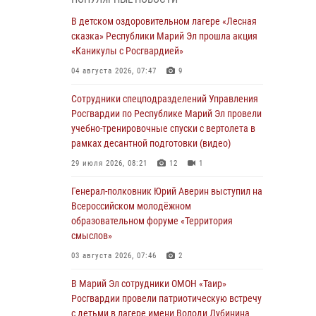
сказка» Республики Марий Эл прошла акция
«Каникулы с Росгвардией»
В детском оздоровительном лагере «Лесная
сказка» Республики Марий Эл прошла акция
04 августа 2026, 07:47
9
«Каникулы с Росгвардией»
Сотрудники Центра лицензионно-
04 августа 2026, 07:47
9
разрешительной работы Управления
Росгвардии по Республике Марий Эл приняли
Сотрудники спецподразделений Управления
участие в совещании по вопросам
Росгвардии по Республике Марий Эл провели
организации летне-осеннего сезона охоты
учебно-тренировочные спуски с вертолета в
рамках десантной подготовки (видео)
04 августа 2026, 06:46
29 июля 2026, 08:21
12
1
В Йошкар-Оле для сотрудников Росгвардии
провели занятие по антикоррупционной
Генерал-полковник Юрий Аверин выступил на
тематике
Всероссийском молодёжном
образовательном форуме «Территория
04 августа 2026, 06:06
2
смыслов»
Генерал-полковник Юрий Аверин выступил на
03 августа 2026, 07:46
2
Всероссийском молодёжном
образовательном форуме «Территория
В Марий Эл сотрудники ОМОН «Таир»
смыслов»
Росгвардии провели патриотическую встречу
с детьми в лагере имени Володи Дубинина
03 августа 2026, 07:46
2