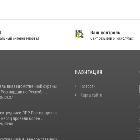
И
Ваш контроль
альный интернет-портал
Сайт отзывов о Госуслугах
И
НАВИГАЦИЯ
ель вневедомственной охраны
Новости
Росгвардии по Республ...
Карта сайта
26, 09:37
 сотрудники ЛРР Росгвардии за
месяц провели более ...
26, 08:00
 сотрудники вневедомственной