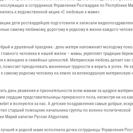
ннослужащих и сотрудников Управления Росгвардии по Республике М
нились к ведомственной акции «С любовью к маме».
 акции дети росгвардейцев подготовили и записали видеопоздравлени
нные самому любимому, дорогому и родному в жизни каждого челове
брый и душевный праздник - день матери напоминает молодому пок
 главного человека в нашей жизни – мамы, укрепляет традиции бере
я к женщине и семейных ценностей. Материнская любовь делает нас 
, помогает преодолевать жизненные трудности и верить в успех. Не х
ь к самому родному человеку на земле за великодушную материнскую 
зить дань уважения и признательности всем мамам за щедрое матери
им сердцам представительницы прекрасного пола, несмотря ни на ка
юбят и волнуются за нас. А детские поздравления самые добрые, искр
тметил старший помощник начальника группы по военно-политической
ке Марий капитан Руслан Абдуллаев.
 лучшей и родной маме исполнила дочка сотрудницы Управления Рос