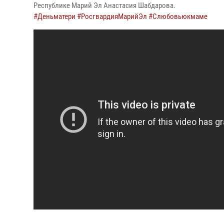
Республике Марий Эл Анастасия Шабдарова.
#Деньматери
#РосгвардияМарийЭл
#Слюбовьюкмаме