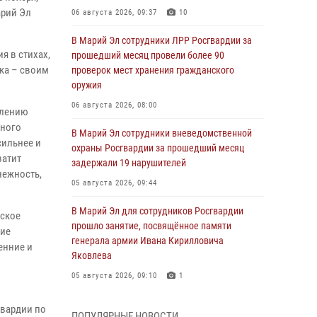
арий Эл
06 августа 2026, 09:37
10
В Марий Эл сотрудники ЛРР Росгвардии за
я в стихах,
прошедший месяц провели более 90
ка – своим
проверок мест хранения гражданского
оружия
06 августа 2026, 08:00
олению
жного
В Марий Эл сотрудники вневедомственной
сильнее и
охраны Росгвардии за прошедший месяц
ватит
задержали 19 нарушителей
нежность,
05 августа 2026, 09:44
В Марий Эл для сотрудников Росгвардии
нское
прошло занятие, посвящённое памяти
кие
генерала армии Ивана Кирилловича
енние и
Яковлева
05 августа 2026, 09:10
1
В детском оздоровительном лагере «Лесная
гвардии по
ПОПУЛЯРНЫЕ НОВОСТИ