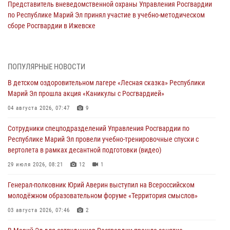
Представитель вневедомственной охраны Управления Росгвардии
по Республике Марий Эл принял участие в учебно-методическом
сборе Росгвардии в Ижевске
06 августа 2026, 09:37
10
В Марий Эл сотрудники ЛРР Росгвардии за прошедший месяц
ПОПУЛЯРНЫЕ НОВОСТИ
провели более 90 проверок мест хранения гражданского оружия
В детском оздоровительном лагере «Лесная сказка» Республики
06 августа 2026, 08:00
Марий Эл прошла акция «Каникулы с Росгвардией»
В Марий Эл сотрудники вневедомственной охраны Росгвардии за
04 августа 2026, 07:47
9
прошедший месяц задержали 19 нарушителей
Сотрудники спецподразделений Управления Росгвардии по
05 августа 2026, 09:44
Республике Марий Эл провели учебно-тренировочные спуски с
вертолета в рамках десантной подготовки (видео)
В Марий Эл для сотрудников Росгвардии прошло занятие,
посвящённое памяти генерала армии Ивана Кирилловича Яковлева
29 июля 2026, 08:21
12
1
05 августа 2026, 09:10
1
Генерал-полковник Юрий Аверин выступил на Всероссийском
молодёжном образовательном форуме «Территория смыслов»
В детском оздоровительном лагере «Лесная сказка» Республики
Марий Эл прошла акция «Каникулы с Росгвардией»
03 августа 2026, 07:46
2
04 августа 2026, 07:47
9