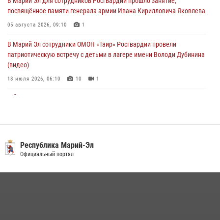
В Марий Эл для сотрудников Росгвардии прошло занятие,
посвящённое памяти генерала армии Ивана Кирилловича Яковлева
Сотрудники Центра лицензионно-разрешительной работы
Управления Росгвардии по Республике Марий Эл приняли участие в
05 августа 2026, 09:10
1
совещании по вопросам организации летне-осеннего сезона охоты
В Марий Эл сотрудники ОМОН «Таир» Росгвардии провели
04 августа 2026, 06:46
патриотическую встречу с детьми в лагере имени Володи Дубинина
(видео)
18 июля 2026, 06:10
10
1
В Йошкар-Оле для сотрудников Росгвардии провели занятие по
антикоррупционной тематике
04 августа 2026, 06:06
2
В Марий Эл сотрудники Росгвардии присоединились к масштабной
Республика Марий-Эл
донорской акции (видео)
Официальный портал
30 июля 2026, 12:42
8
1
В Йошкар-Оле руководство и сотрудники регионального управления
Росгвардии почтили память героя, погибшего при исполнении
служебного долга