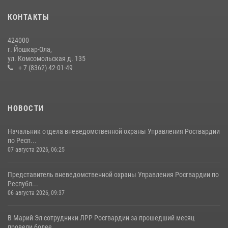
24 июля 2026, 09:30
6
КОНТАКТЫ
Росгвардейцы в Республике Марий Эл приняли участие в
праздновании Дня семьи, любви и верности (видео)
424000
08 июля 2026, 13:48
16
1
г. Йошкар-Ола,
ул. Комсомольская д. 135
Управление Росгвардии по Республике Марий Эл приняло участие в
+ 7 (8362) 42-01-49
охране общественного порядка в День семьи, любви и верности
09 июля 2026, 06:04
3
НОВОСТИ
Начальник отдела вневедомственной охраны Управления Росгвардии
по Респ...
07 августа 2026, 06:25
Представитель вневедомственной охраны Управления Росгвардии по
Республ...
06 августа 2026, 09:37
В Марий Эл сотрудники ЛРР Росгвардии за прошедший месяц
провели более ...