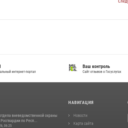
След
И
Ваш контроль
альный интернет-портал
Сайт отзывов о Госуслугах
И
НАВИГАЦИЯ
отдела вневедомственной охраны
Новости
Росгвардии по Респ...
Карта сайта
26, 06:25