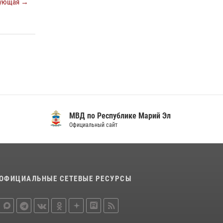
ующая →
регионального управления Росгвардии
почтили память героя, погибшего при
исполнении служебного долга
24 июля 2026, 09:30
6
Росгвардейцы в Республике Марий Эл
приняли участие в праздновании Дня семьи,
любви и верности (видео)
08 июля 2026, 13:48
16
1
Управление Росгвардии по Республике
МВД по Республике Марий Эл
Марий Эл приняло участие в охране
Официальный сайт
общественного порядка в День семьи, любви
и верности
09 июля 2026, 06:04
3
ОФИЦИАЛЬНЫЕ СЕТЕВЫЕ РЕСУРСЫ