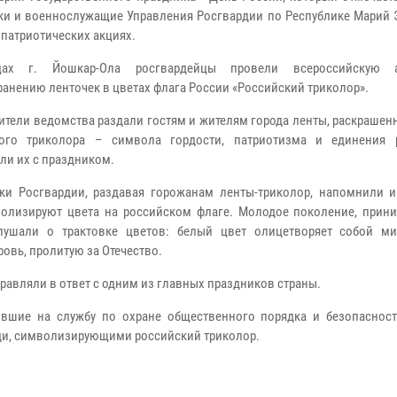
ки и военнослужащие Управления Росгвардии по Республике Марий 
 патриотических акциях.
ах г. Йошкар-Ола росгвардейцы провели всероссийскую
ранению ленточек в цветах флага России «Российский триколор».
ители ведомства раздали гостям и жителям города ленты, раскрашен
кого триколора – символа гордости, патриотизма и единения 
ли их с праздником.
ки Росгвардии, раздавая горожанам ленты-триколор, напомнили 
мволизируют цвета на российском флаге. Молодое поколение, прини
лушали о трактовке цветов: белый цвет олицетворяет собой ми
ровь, пролитую за Отечество.
равляли в ответ с одним из главных праздников страны.
вшие на службу по охране общественного порядка и безопасност
уди, символизирующими российский триколор.