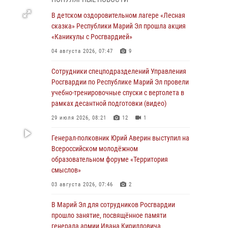
Представитель вневедомственной охраны
Управления Росгвардии по Республике
В детском оздоровительном лагере «Лесная
Марий Эл принял участие в учебно-
сказка» Республики Марий Эл прошла акция
методическом сборе Росгвардии в Ижевске
«Каникулы с Росгвардией»
06 августа 2026, 09:37
10
04 августа 2026, 07:47
9
В Марий Эл сотрудники ЛРР Росгвардии за
Сотрудники спецподразделений Управления
прошедший месяц провели более 90
Росгвардии по Республике Марий Эл провели
проверок мест хранения гражданского
учебно-тренировочные спуски с вертолета в
оружия
рамках десантной подготовки (видео)
06 августа 2026, 08:00
29 июля 2026, 08:21
12
1
В Марий Эл сотрудники вневедомственной
Генерал-полковник Юрий Аверин выступил на
охраны Росгвардии за прошедший месяц
Всероссийском молодёжном
задержали 19 нарушителей
образовательном форуме «Территория
смыслов»
05 августа 2026, 09:44
03 августа 2026, 07:46
2
В Марий Эл для сотрудников Росгвардии
прошло занятие, посвящённое памяти
В Марий Эл для сотрудников Росгвардии
генерала армии Ивана Кирилловича
прошло занятие, посвящённое памяти
Яковлева
генерала армии Ивана Кирилловича