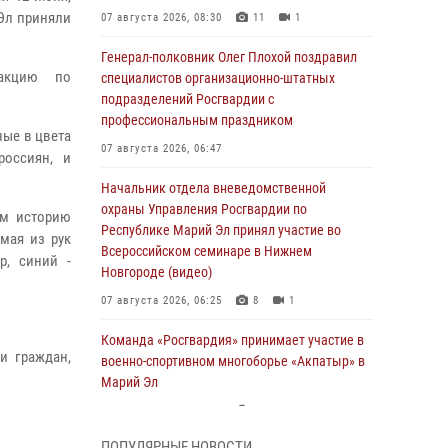
Эл приняли
07 августа 2026, 08:30
11
1
Генерал-полковник Олег Плохой поздравил
 акцию по
специалистов организационно-штатных
подразделений Росгвардии с
профессиональным праздником
ные в цвета
07 августа 2026, 06:47
россиян, и
Начальник отдела вневедомственной
охраны Управления Росгвардии по
им историю
Республике Марий Эл принял участие во
мая из рук
Всероссийском семинаре в Нижнем
р, синий -
Новгороде (видео)
07 августа 2026, 06:25
8
1
Команда «Росгвардия» принимает участие в
и граждан,
военно-спортивном многоборье «Акпатыр» в
Марий Эл
07 августа 2026, 05:43
10
ПОПУЛЯРНЫЕ НОВОСТИ