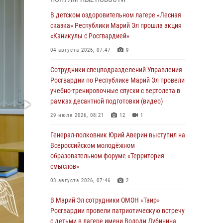
сказка» Республики Марий Эл прошла акция
«Каникулы с Росгвардией»
В детском оздоровительном лагере «Лесная
сказка» Республики Марий Эл прошла акция
04 августа 2026, 07:47
9
«Каникулы с Росгвардией»
Сотрудники Центра лицензионно-
04 августа 2026, 07:47
9
разрешительной работы Управления
Росгвардии по Республике Марий Эл приняли
Сотрудники спецподразделений Управления
участие в совещании по вопросам
Росгвардии по Республике Марий Эл провели
организации летне-осеннего сезона охоты
учебно-тренировочные спуски с вертолета в
рамках десантной подготовки (видео)
04 августа 2026, 06:46
29 июля 2026, 08:21
12
1
В Йошкар-Оле для сотрудников Росгвардии
провели занятие по антикоррупционной
Генерал-полковник Юрий Аверин выступил на
тематике
Всероссийском молодёжном
образовательном форуме «Территория
04 августа 2026, 06:06
2
смыслов»
Генерал-полковник Юрий Аверин выступил на
03 августа 2026, 07:46
2
Всероссийском молодёжном
образовательном форуме «Территория
В Марий Эл сотрудники ОМОН «Таир»
смыслов»
Росгвардии провели патриотическую встречу
с детьми в лагере имени Володи Дубинина
03 августа 2026, 07:46
2