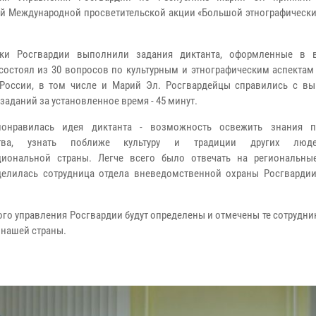
й Международной просветительской акции «Большой этнографический
ики Росгвардии выполнили задания диктанта, оформленные в в
состоял из 30 вопросов по культурным и этнографическим аспектам
России, в том числе и Марий Эл. Росгвардейцы справились с в
заданий за установленное время - 45 минут.
понравилась идея диктанта - возможность освежить знания п
рства, узнать поближе культуру и традиции других лю
циональной страны. Легче всего было отвечать на региональны
делилась сотрудница отдела вневедомственной охраны Росгвардии
го управления Росгвардии будут определены и отмечены те сотрудни
 нашей страны.