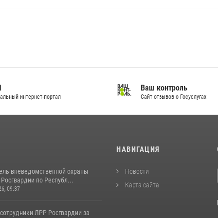
И
Ваш контроль
альный интернет-портал
Сайт отзывов о Госуслугах
И
НАВИГАЦИЯ
ель вневедомственной охраны
Новости
Росгвардии по Республ...
Карта сайта
26, 09:37
 сотрудники ЛРР Росгвардии за