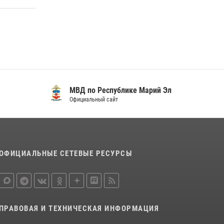
регионального управления Росгвардии
почтили память героя, погибшего при
исполнении служебного долга
24 июля 2026, 09:30
6
Росгвардейцы в Республике Марий Эл
приняли участие в праздновании Дня семьи,
любви и верности (видео)
МВД по Республике Марий Эл
08 июля 2026, 13:48
16
1
Официальный сайт
Управление Росгвардии по Республике
Марий Эл приняло участие в охране
общественного порядка в День семьи, любви
и верности
ОФИЦИАЛЬНЫЕ СЕТЕВЫЕ РЕСУРСЫ
09 июля 2026, 06:04
3
ПРАВОВАЯ И ТЕХНИЧЕСКАЯ ИНФОРМАЦИЯ