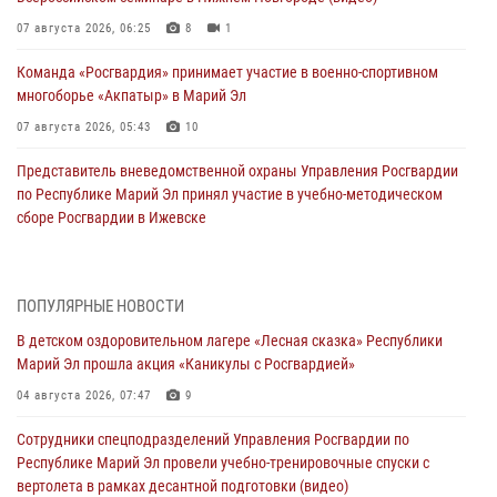
07 августа 2026, 06:25
8
1
Команда «Росгвардия» принимает участие в военно-спортивном
многоборье «Акпатыр» в Марий Эл
07 августа 2026, 05:43
10
Представитель вневедомственной охраны Управления Росгвардии
по Республике Марий Эл принял участие в учебно-методическом
сборе Росгвардии в Ижевске
06 августа 2026, 09:37
10
В Марий Эл сотрудники ЛРР Росгвардии за прошедший месяц
ПОПУЛЯРНЫЕ НОВОСТИ
провели более 90 проверок мест хранения гражданского оружия
В детском оздоровительном лагере «Лесная сказка» Республики
06 августа 2026, 08:00
Марий Эл прошла акция «Каникулы с Росгвардией»
В Марий Эл сотрудники вневедомственной охраны Росгвардии за
04 августа 2026, 07:47
9
прошедший месяц задержали 19 нарушителей
Сотрудники спецподразделений Управления Росгвардии по
05 августа 2026, 09:44
Республике Марий Эл провели учебно-тренировочные спуски с
вертолета в рамках десантной подготовки (видео)
В Марий Эл для сотрудников Росгвардии прошло занятие,