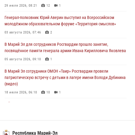
посвящённое памяти генерала армии Ивана Кирилловича Яковлева
29 июля 2026, 08:21
12
1
05 августа 2026, 09:10
1
Генерал-полковник Юрий Аверин выступил на Всероссийском
молодёжном образовательном форуме «Территория смыслов»
В детском оздоровительном лагере «Лесная сказка» Республики
Марий Эл прошла акция «Каникулы с Росгвардией»
03 августа 2026, 07:46
2
04 августа 2026, 07:47
9
В Марий Эл для сотрудников Росгвардии прошло занятие,
посвящённое памяти генерала армии Ивана Кирилловича Яковлева
Сотрудники Центра лицензионно-разрешительной работы
Управления Росгвардии по Республике Марий Эл приняли участие в
05 августа 2026, 09:10
1
совещании по вопросам организации летне-осеннего сезона охоты
В Марий Эл сотрудники ОМОН «Таир» Росгвардии провели
04 августа 2026, 06:46
патриотическую встречу с детьми в лагере имени Володи Дубинина
(видео)
18 июля 2026, 06:10
10
1
В Йошкар-Оле для сотрудников Росгвардии провели занятие по
антикоррупционной тематике
04 августа 2026, 06:06
2
В Марий Эл сотрудники Росгвардии присоединились к масштабной
Республика Марий-Эл