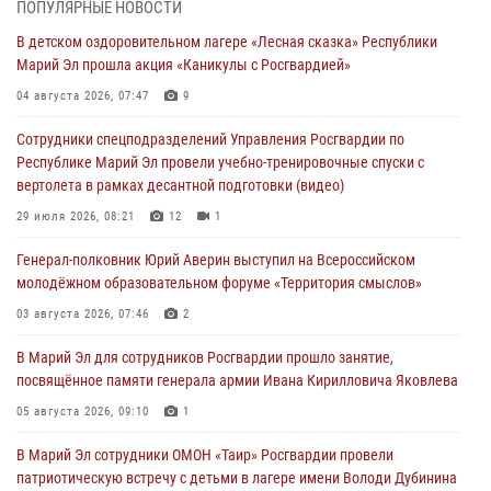
ПОПУЛЯРНЫЕ НОВОСТИ
Всероссийском семинаре в Нижнем Новгороде (видео)
В детском оздоровительном лагере «Лесная сказка» Республики
07 августа 2026, 06:25
8
1
Марий Эл прошла акция «Каникулы с Росгвардией»
Команда «Росгвардия» принимает участие в военно-спортивном
04 августа 2026, 07:47
9
многоборье «Акпатыр» в Марий Эл
Сотрудники спецподразделений Управления Росгвардии по
07 августа 2026, 05:43
10
Республике Марий Эл провели учебно-тренировочные спуски с
вертолета в рамках десантной подготовки (видео)
Представитель вневедомственной охраны Управления Росгвардии
по Республике Марий Эл принял участие в учебно-методическом
29 июля 2026, 08:21
12
1
сборе Росгвардии в Ижевске
Генерал-полковник Юрий Аверин выступил на Всероссийском
06 августа 2026, 09:37
10
молодёжном образовательном форуме «Территория смыслов»
В Марий Эл сотрудники ЛРР Росгвардии за прошедший месяц
03 августа 2026, 07:46
2
провели более 90 проверок мест хранения гражданского оружия
В Марий Эл для сотрудников Росгвардии прошло занятие,
06 августа 2026, 08:00
посвящённое памяти генерала армии Ивана Кирилловича Яковлева
В Марий Эл сотрудники вневедомственной охраны Росгвардии за
05 августа 2026, 09:10
1
прошедший месяц задержали 19 нарушителей
В Марий Эл сотрудники ОМОН «Таир» Росгвардии провели
05 августа 2026, 09:44
патриотическую встречу с детьми в лагере имени Володи Дубинина