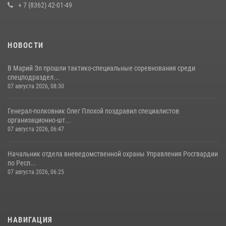
Управление Росгвардии по Республике Марий Эл продолжает
+ 7 (8362) 42-01-49
знакомить граждан со службой в войсках национальной гвардии
(видео)
11 июля 2026, 06:20
9
1
НОВОСТИ
В Марий Эл прошли тактико-специальные соревнования среди
спецподраздел...
07 августа 2026, 08:30
Генерал-полковник Олег Плохой поздравил специалистов
организационно-шт...
07 августа 2026, 06:47
Начальник отдела вневедомственной охраны Управления Росгвардии
по Респ...
07 августа 2026, 06:25
НАВИГАЦИЯ