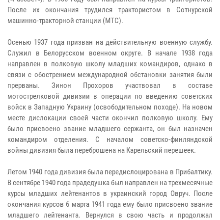
После их окончания трудился трактористом в Сотнурской
машинно-тракторной станции (МТС).
Осенью 1937 года призван на действительную военную службу.
Служил в Белорусском военном округе. В начале 1938 года
направлен в полковую школу младших командиров, однако в
связи с обострением международной обстановки занятия были
прерваны. Зинон Прохоров участвовал в составе
мотострелковой дивизии в операции по введению советских
войск в Западную Украину (освободительном походе). На новом
месте дислокации своей части окончил полковую школу. Ему
было присвоено звание младшего сержанта, он был назначен
командиром отделения. С началом советско-финляндской
войны дивизия была переброшена на Карельский перешеек.
Летом 1940 года дивизия была передислоцирована в Прибалтику.
В сентябре 1940 года прадедушка был направлен на трехмесячные
курсы младших лейтенантов в украинский город Овруч. После
окончания курсов 6 марта 1941 года ему было присвоено звание
младшего лейтенанта. Вернулся в свою часть и продолжал