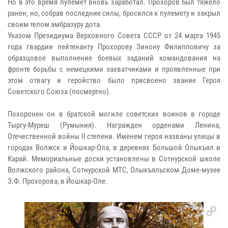
Но в это время пулемет вновь заработал. Прохоров был тяжело
ранен, но, собрав последние силы, бросился к пулемету и закрыл
своим телом амбразуру дота.
Указом Президиума Верховного Совета СССР от 24 марта 1945
года гвардии лейтенанту Прохорову Зинону Филипповичу за
образцовое выполнение боевых заданий командования на
фронте борьбы с немецкими захватчиками и проявленные при
этом отвагу и геройство было присвоено звание Героя
Советского Союза (посмертно).
Похоронен он в братской могиле советских воинов в городе
Тыргу-Муреш (Румыния). Награжден орденами Ленина,
Отечественной войны II степени. Именем героя названы улицы в
городах Волжск и Йошкар-Ола, в деревнях Большой Олыкъял и
Карай. Мемориальные доски установлены в Сотнурской школе
Волжского района, Сотнурской МТС, Олыкъяльском Доме-музее
З.Ф. Прохорова, в Йошкар-Оле.