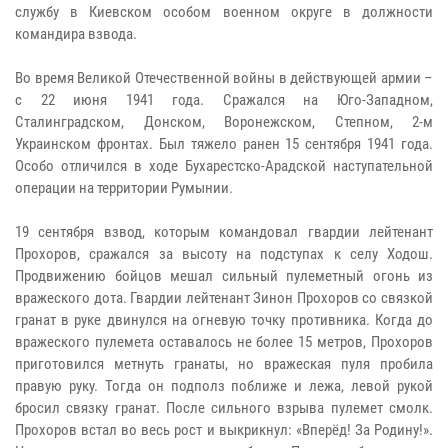
службу в Киевском особом военном округе в должности
командира взвода.
Во время Великой Отечественной войны в действующей армии –
с 22 июня 1941 года. Сражался на Юго-Западном,
Сталинградском, Донском, Воронежском, Степном, 2-м
Украинском фронтах. Был тяжело ранен 15 сентября 1941 года.
Особо отличился в ходе Бухарестско-Арадской наступательной
операции на территории Румынии.
19 сентября взвод, которым командовал гвардии лейтенант
Прохоров, сражался за высоту на подступах к селу Ходош.
Продвижению бойцов мешал сильный пулеметный огонь из
вражеского дота. Гвардии лейтенант Зинон Прохоров со связкой
гранат в руке двинулся на огневую точку противника. Когда до
вражеского пулемета оставалось не более 15 метров, Прохоров
приготовился метнуть гранаты, но вражеская пуля пробила
правую руку. Тогда он подполз поближе и лежа, левой рукой
бросил связку гранат. После сильного взрыва пулемет смолк.
Прохоров встал во весь рост и выкрикнул: «Вперёд! За Родину!».