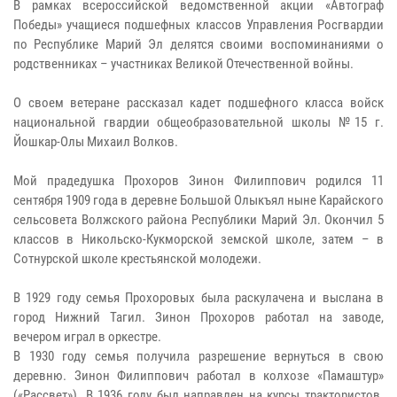
В рамках всероссийской ведомственной акции «Автограф
Победы» учащиеся подшефных классов Управления Росгвардии
по Республике Марий Эл делятся своими воспоминаниями о
родственниках – участниках Великой Отечественной войны.
О своем ветеране рассказал кадет подшефного класса войск
национальной гвардии общеобразовательной школы №15 г.
Йошкар-Олы Михаил Волков.
Мой прадедушка Прохоров Зинон Филиппович родился 11
сентября 1909 года в деревне Большой Олыкъял ныне Карайского
сельсовета Волжского района Республики Марий Эл. Окончил 5
классов в Никольско-Кукморской земской школе, затем – в
Сотнурской школе крестьянской молодежи.
В 1929 году семья Прохоровых была раскулачена и выслана в
город Нижний Тагил. Зинон Прохоров работал на заводе,
вечером играл в оркестре.
В 1930 году семья получила разрешение вернуться в свою
деревню. Зинон Филиппович работал в колхозе «Памаштур»
(«Рассвет»). В 1936 году был направлен на курсы трактористов.