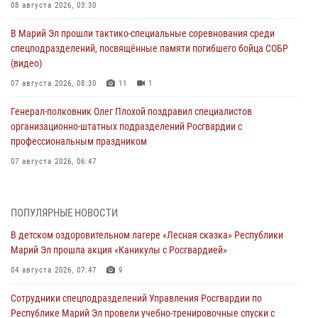
08 августа 2026, 03:30
В Марий Эл прошли тактико-специальные соревнования среди
спецподразделений, посвящённые памяти погибшего бойца СОБР
(видео)
07 августа 2026, 08:30
11
1
Генерал-полковник Олег Плохой поздравил специалистов
организационно-штатных подразделений Росгвардии с
профессиональным праздником
07 августа 2026, 06:47
Начальник отдела вневедомственной охраны Управления
Росгвардии по Республике Марий Эл принял участие во
ПОПУЛЯРНЫЕ НОВОСТИ
Всероссийском семинаре в Нижнем Новгороде (видео)
В детском оздоровительном лагере «Лесная сказка» Республики
07 августа 2026, 06:25
8
1
Марий Эл прошла акция «Каникулы с Росгвардией»
Команда «Росгвардия» принимает участие в военно-спортивном
04 августа 2026, 07:47
9
многоборье «Акпатыр» в Марий Эл
Сотрудники спецподразделений Управления Росгвардии по
07 августа 2026, 05:43
10
Республике Марий Эл провели учебно-тренировочные спуски с