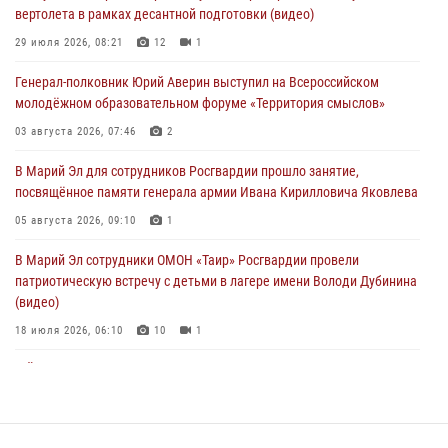
вертолета в рамках десантной подготовки (видео)
Представитель вневедомственной охраны Управления Росгвардии
по Республике Марий Эл принял участие в учебно-методическом
29 июля 2026, 08:21
12
1
сборе Росгвардии в Ижевске
Генерал-полковник Юрий Аверин выступил на Всероссийском
06 августа 2026, 09:37
10
молодёжном образовательном форуме «Территория смыслов»
В Марий Эл сотрудники ЛРР Росгвардии за прошедший месяц
03 августа 2026, 07:46
2
провели более 90 проверок мест хранения гражданского оружия
В Марий Эл для сотрудников Росгвардии прошло занятие,
06 августа 2026, 08:00
посвящённое памяти генерала армии Ивана Кирилловича Яковлева
В Марий Эл сотрудники вневедомственной охраны Росгвардии за
05 августа 2026, 09:10
1
прошедший месяц задержали 19 нарушителей
В Марий Эл сотрудники ОМОН «Таир» Росгвардии провели
05 августа 2026, 09:44
патриотическую встречу с детьми в лагере имени Володи Дубинина
(видео)
18 июля 2026, 06:10
10
1
В Йошкар-Оле для сотрудников Росгвардии провели занятие по
антикоррупционной тематике
04 августа 2026, 06:06
2