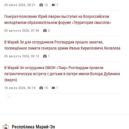
посвящённое памяти генерала армии Ивана Кирилловича Яковлева
29 июля 2026, 08:21
12
1
05 августа 2026, 09:10
1
Генерал-полковник Юрий Аверин выступил на Всероссийском
молодёжном образовательном форуме «Территория смыслов»
В детском оздоровительном лагере «Лесная сказка» Республики
Марий Эл прошла акция «Каникулы с Росгвардией»
03 августа 2026, 07:46
2
04 августа 2026, 07:47
9
В Марий Эл для сотрудников Росгвардии прошло занятие,
посвящённое памяти генерала армии Ивана Кирилловича Яковлева
Сотрудники Центра лицензионно-разрешительной работы
Управления Росгвардии по Республике Марий Эл приняли участие в
05 августа 2026, 09:10
1
совещании по вопросам организации летне-осеннего сезона охоты
В Марий Эл сотрудники ОМОН «Таир» Росгвардии провели
04 августа 2026, 06:46
патриотическую встречу с детьми в лагере имени Володи Дубинина
(видео)
18 июля 2026, 06:10
10
1
В Йошкар-Оле для сотрудников Росгвардии провели занятие по
антикоррупционной тематике
04 августа 2026, 06:06
2
В Марий Эл сотрудники Росгвардии присоединились к масштабной
Республика Марий-Эл