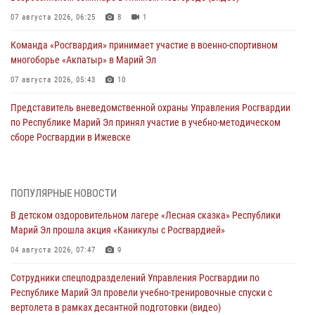
07 августа 2026, 06:25
8
1
Команда «Росгвардия» принимает участие в военно-спортивном
многоборье «Акпатыр» в Марий Эл
07 августа 2026, 05:43
10
Представитель вневедомственной охраны Управления Росгвардии
по Республике Марий Эл принял участие в учебно-методическом
сборе Росгвардии в Ижевске
06 августа 2026, 09:37
10
В Марий Эл сотрудники ЛРР Росгвардии за прошедший месяц
ПОПУЛЯРНЫЕ НОВОСТИ
провели более 90 проверок мест хранения гражданского оружия
В детском оздоровительном лагере «Лесная сказка» Республики
06 августа 2026, 08:00
Марий Эл прошла акция «Каникулы с Росгвардией»
В Марий Эл сотрудники вневедомственной охраны Росгвардии за
04 августа 2026, 07:47
9
прошедший месяц задержали 19 нарушителей
Сотрудники спецподразделений Управления Росгвардии по
05 августа 2026, 09:44
Республике Марий Эл провели учебно-тренировочные спуски с
вертолета в рамках десантной подготовки (видео)
В Марий Эл для сотрудников Росгвардии прошло занятие,