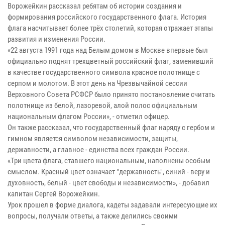
Ворожейкин рассказал ребятам об истории создания и
формирования российского государственного флага. История
флага насчитывает более трёх столетий, которая отражает этапы
развития и изменения России.
«22 августа 1991 года над Белым домом в Москве впервые был
официально поднят трехцветный российский флаг, заменивший
в качестве государственного символа красное полотнище с
серпом и молотом. В этот день на Чрезвычайной сессии
Верховного Совета РСФСР было принято постановление считать
полотнище из белой, лазоревой, алой полос официальным
национальным флагом России», - отметил офицер.
Он также рассказал, что государственный флаг наряду с гербом и
гимном является символом независимости, защиты,
державности, а главное - единства всех граждан России.
«Три цвета флага, ставшего национальным, наполнены особым
смыслом. Красный цвет означает "державность", синий - веру и
духовность, белый - цвет свободы и независимости», - добавил
капитан Сергей Ворожейкин.
Урок прошел в форме диалога, кадеты задавали интересующие их
вопросы, получали ответы, а также делились своими