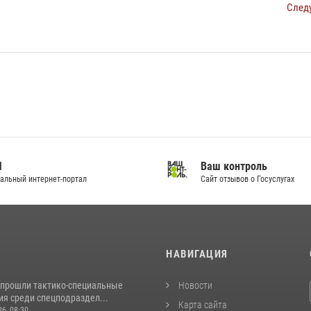
След
И
Ваш контроль
альный интернет-портал
Сайт отзывов о Госуслугах
И
НАВИГАЦИЯ
 прошли тактико-специальные
Новости
ия среди спецподраздел...
Карта сайта
26, 08:30