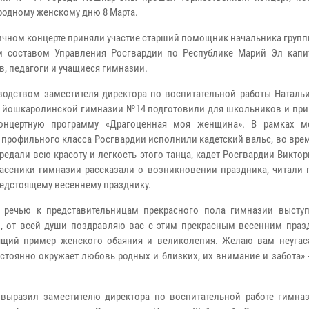
одному женскому дню 8 Марта.
ичном концерте приняли участие старший помощник начальника групп
 составом Управления Росгвардии по Республике Марий Эл капи
в, педагоги и учащиеся гимназии.
водством заместителя директора по воспитательной работы Наталь
 йошкаролинской гимназии №14 подготовили для школьников и пр
концертную программу «Драгоценная моя женщина». В рамках м
 профильного класса Росгвардии исполнили кадетский вальс, во вре
ередали всю красоту и легкость этого танца, кадет Росгвардии Викто
ассники гимназии рассказали о возникновении праздника, читали 
едстоящему весеннему празднику.
й речью к представительницам прекрасного пола гимназии высту
, от всей души поздравляю вас с этим прекрасным весенним праз
оящий пример женского обаяния и великолепия. Желаю вам неугас
стоянно окружает любовь родных и близких, их внимание и забота» 
 выразил заместителю директора по воспитательной работе гимна