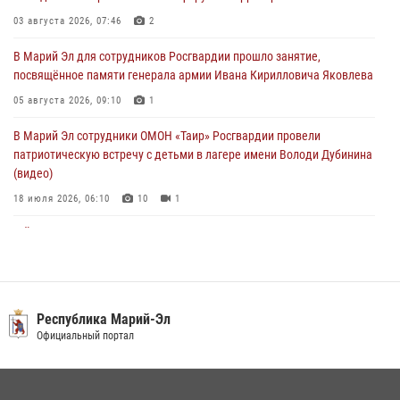
В Марий Эл сотрудники ЛРР Росгвардии за прошедший месяц
03 августа 2026, 07:46
2
провели более 90 проверок мест хранения гражданского оружия
В Марий Эл для сотрудников Росгвардии прошло занятие,
06 августа 2026, 08:00
посвящённое памяти генерала армии Ивана Кирилловича Яковлева
В Марий Эл сотрудники вневедомственной охраны Росгвардии за
05 августа 2026, 09:10
1
прошедший месяц задержали 19 нарушителей
В Марий Эл сотрудники ОМОН «Таир» Росгвардии провели
05 августа 2026, 09:44
патриотическую встречу с детьми в лагере имени Володи Дубинина
(видео)
18 июля 2026, 06:10
10
1
В Йошкар-Оле для сотрудников Росгвардии провели занятие по
антикоррупционной тематике
04 августа 2026, 06:06
2
В Марий Эл сотрудники Росгвардии присоединились к масштабной
Республика Марий-Эл
донорской акции (видео)
Официальный портал
30 июля 2026, 12:42
8
1
В Йошкар-Оле руководство и сотрудники регионального управления