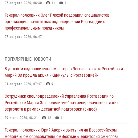
07 августа 2026, 08:30
11
1
Генерал-полковник Олег Плохой поздравил специалистов
организационно-штатных подразделений Росгвардии с
профессиональным праздником
07 августа 2026, 06:47
Начальник отдела вневедомственной охраны Управления
Росгвардии по Республике Марий Эл принял участие во
ПОПУЛЯРНЫЕ НОВОСТИ
Всероссийском семинаре в Нижнем Новгороде (видео)
В детском оздоровительном лагере «Лесная сказка» Республики
07 августа 2026, 06:25
8
1
Марий Эл прошла акция «Каникулы с Росгвардией»
Команда «Росгвардия» принимает участие в военно-спортивном
04 августа 2026, 07:47
9
многоборье «Акпатыр» в Марий Эл
Сотрудники спецподразделений Управления Росгвардии по
07 августа 2026, 05:43
10
Республике Марий Эл провели учебно-тренировочные спуски с
вертолета в рамках десантной подготовки (видео)
Представитель вневедомственной охраны Управления Росгвардии
по Республике Марий Эл принял участие в учебно-методическом
29 июля 2026, 08:21
12
1
сборе Росгвардии в Ижевске
Генерал-полковник Юрий Аверин выступил на Всероссийском
06 августа 2026, 09:37
10
молодёжном образовательном форуме «Территория смыслов»