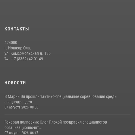
Росгвардии почтили память героя, погибшего при исполнении
служебного долга
24 июля 2026, 09:30
6
КОНТАКТЫ
Управление Росгвардии по Республике Марий Эл приняло участие в
охране общественного порядка в День семьи, любви и верности
424000
09 июля 2026, 06:04
3
г. Йошкар-Ола,
ул. Комсомольская д. 135
Управление Росгвардии по Республике Марий Эл продолжает
+ 7 (8362) 42-01-49
знакомить граждан со службой в войсках национальной гвардии
(видео)
11 июля 2026, 06:20
9
1
НОВОСТИ
В Марий Эл прошли тактико-специальные соревнования среди
спецподраздел...
07 августа 2026, 08:30
Генерал-полковник Олег Плохой поздравил специалистов
организационно-шт...
07 августа 2026, 06:47