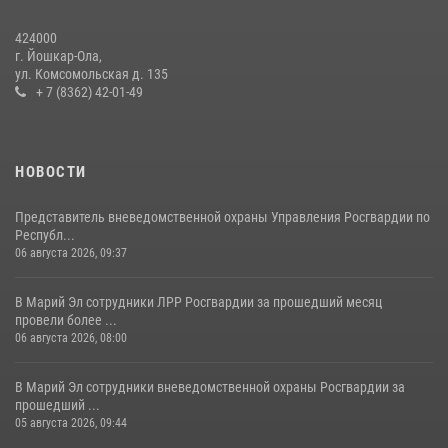
праздновании Дня семьи, любви и верности (видео)
424000
08 июля 2026, 13:48
16
1
г. Йошкар-Ола,
ул. Комсомольская д. 135
Управление Росгвардии по Республике Марий Эл приняло участие в
+ 7 (8362) 42-01-49
охране общественного порядка в День семьи, любви и верности
09 июля 2026, 06:04
3
НОВОСТИ
Представитель вневедомственной охраны Управления Росгвардии по
Республ...
06 августа 2026, 09:37
В Марий Эл сотрудники ЛРР Росгвардии за прошедший месяц
провели более ...
06 августа 2026, 08:00
В Марий Эл сотрудники вневедомственной охраны Росгвардии за
прошедший ...
05 августа 2026, 09:44