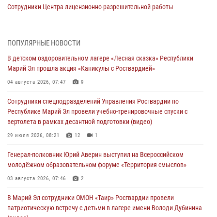
Сотрудники Центра лицензионно-разрешительной работы
Управления Росгвардии по Республике Марий Эл приняли участие в
совещании по вопросам организации летне-осеннего сезона охоты
04 августа 2026, 06:46
ПОПУЛЯРНЫЕ НОВОСТИ
В детском оздоровительном лагере «Лесная сказка» Республики
В Йошкар-Оле для сотрудников Росгвардии провели занятие по
Марий Эл прошла акция «Каникулы с Росгвардией»
антикоррупционной тематике
04 августа 2026, 07:47
9
04 августа 2026, 06:06
2
Сотрудники спецподразделений Управления Росгвардии по
Генерал-полковник Юрий Аверин выступил на Всероссийском
Республике Марий Эл провели учебно-тренировочные спуски с
молодёжном образовательном форуме «Территория смыслов»
вертолета в рамках десантной подготовки (видео)
03 августа 2026, 07:46
2
29 июля 2026, 08:21
12
1
Росгвардейцы в Марий Эл обеспечили правопорядок в ходе
Генерал-полковник Юрий Аверин выступил на Всероссийском
празднования Дня ВДВ и проведения матчевого турнира на Кубок
молодёжном образовательном форуме «Территория смыслов»
Раимкуля Малахбекова
03 августа 2026, 07:46
2
03 августа 2026, 06:52
7
В Марий Эл сотрудники ОМОН «Таир» Росгвардии провели
Центральная войсковая комендатура Росгвардии отмечает день
патриотическую встречу с детьми в лагере имени Володи Дубинина
образования 2 августа