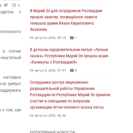
ле № 15 г.
В Марий Эл для сотрудников Росгвардии
кадетов с
прошло занятие, посвящённое памяти
генерала армии Ивана Кирилловича
Яковлева
езопасного
05 августа 2026, 09:10
1
В детском оздоровительном лагере «Лесная
 в случае
сказка» Республики Марий Эл прошла акция
 нештатной
«Каникулы с Росгвардией»
04 августа 2026, 07:47
9
 наглядно
Сотрудники Центра лицензионно-
ств требует
разрешительной работы Управления
 поддержать
Росгвардии по Республике Марий Эл приняли
участие в совещании по вопросам
организации летне-осеннего сезона охоты
 о том, как
04 августа 2026, 06:46
В Йошкар-Оле для сотрудников Росгвардии
ПОПУЛЯРНЫЕ НОВОСТИ