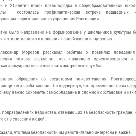
ии и 215-летия войск правопорядка в общеобразовательной шко
-Олы состоялась профилактическая встреча подшефных 
ужащим территориального управления Росгвардии.
тие было направлено на формирование у школьников культуры б
я и ответственного отношения к своей жизни и здоровью.
лександр Морозов рассказал ребятам о правилах поведения
овения пожара, разъяснил, как правильно ориентироваться в
, как эвакуироваться и вызывать экстренные службы.
вилам обращения со средствами пожаротушения. Росгвардеец
инцип его срабатывания. Он подчеркнул, что применение таких сред
почему важно сохранять самообладание в сложной обстановке и как
в подразделениях ведомства, отвечающих за безопасность граждан, и
гают в спасении людей.
азали, что тема безопасности им действительно интересна и важна.