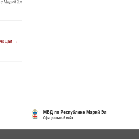
ке Марий Эл
Марий Эл приняло участие в охране
общественного порядка в День семьи, любви
и верности
09 июля 2026, 06:04
3
В Йошкар-Оле для сотрудников Росгвардии
ующая →
провели занятие по антикоррупционной
тематике
04 августа 2026, 06:06
2
Управление Росгвардии по Республике
Марий Эл продолжает знакомить граждан со
службой в войсках национальной гвардии
(видео)
11 июля 2026, 06:20
9
1
МВД по Республике Марий Эл
Официальный сайт