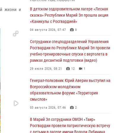
провели занятие по антикоррупционной
тематике
В детском оздоровительном лагере «Лесная
ой жизни и
сказка» Республики Марий Эл прошла акция
04 августа 2026, 06:06
2
«Каникулы с Росгвардией»
Генерал-полковник Юрий Аверин выступил на
04 августа 2026, 07:47
9
Всероссийском молодёжном
образовательном форуме «Территория
Сотрудники спецподразделений Управления
смыслов»
Росгвардии по Республике Марий Эл провели
учебно-тренировочные спуски с вертолета в
03 августа 2026, 07:46
2
рамках десантной подготовки (видео)
Росгвардейцы в Марий Эл обеспечили
29 июля 2026, 08:21
12
1
правопорядок в ходе празднования Дня ВДВ
и проведения матчевого турнира на Кубок
Генерал-полковник Юрий Аверин выступил на
Раимкуля Малахбекова
Всероссийском молодёжном
образовательном форуме «Территория
03 августа 2026, 06:52
7
смыслов»
Центральная войсковая комендатура
03 августа 2026, 07:46
2
Росгвардии отмечает день образования 2
августа
В Марий Эл сотрудники ОМОН «Таир»
Росгвардии провели патриотическую встречу
02 августа 2026, 11:44
с детьми в лагере имени Володи Дубинина