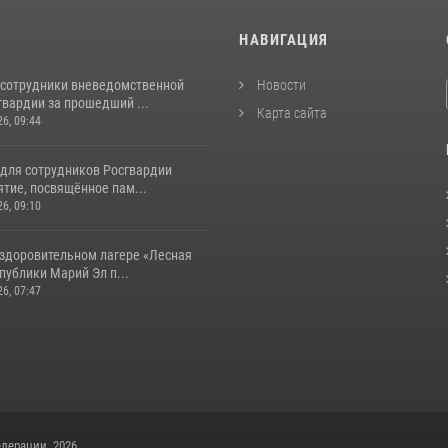
И
НАВИГАЦИЯ
 сотрудники вневедомственной
Новости
гвардии за прошедший ...
Карта сайта
26, 09:44
 для сотрудников Росгвардии
тие, посвящённое пам...
26, 09:10
оздоровительном лагере «Лесная
публики Марий Эл п...
26, 07:47
дерации, 2026