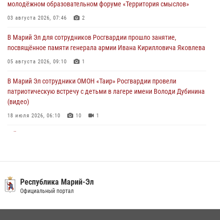
молодёжном образовательном форуме «Территория смыслов»
В детском оздоровительном лагере «Лесная сказка» Республики
Марий Эл прошла акция «Каникулы с Росгвардией»
03 августа 2026, 07:46
2
04 августа 2026, 07:47
9
В Марий Эл для сотрудников Росгвардии прошло занятие,
посвящённое памяти генерала армии Ивана Кирилловича Яковлева
Сотрудники Центра лицензионно-разрешительной работы
Управления Росгвардии по Республике Марий Эл приняли участие в
05 августа 2026, 09:10
1
совещании по вопросам организации летне-осеннего сезона охоты
В Марий Эл сотрудники ОМОН «Таир» Росгвардии провели
04 августа 2026, 06:46
патриотическую встречу с детьми в лагере имени Володи Дубинина
(видео)
18 июля 2026, 06:10
10
1
В Йошкар-Оле для сотрудников Росгвардии провели занятие по
антикоррупционной тематике
04 августа 2026, 06:06
2
В Марий Эл сотрудники Росгвардии присоединились к масштабной
Республика Марий-Эл
донорской акции (видео)
Официальный портал
30 июля 2026, 12:42
8
1