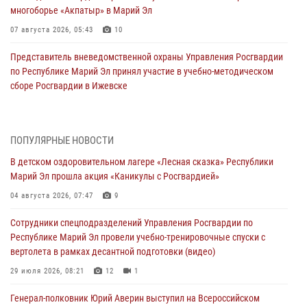
многоборье «Акпатыр» в Марий Эл
07 августа 2026, 05:43
10
Представитель вневедомственной охраны Управления Росгвардии
по Республике Марий Эл принял участие в учебно-методическом
сборе Росгвардии в Ижевске
06 августа 2026, 09:37
10
В Марий Эл сотрудники ЛРР Росгвардии за прошедший месяц
ПОПУЛЯРНЫЕ НОВОСТИ
провели более 90 проверок мест хранения гражданского оружия
В детском оздоровительном лагере «Лесная сказка» Республики
06 августа 2026, 08:00
Марий Эл прошла акция «Каникулы с Росгвардией»
В Марий Эл сотрудники вневедомственной охраны Росгвардии за
04 августа 2026, 07:47
9
прошедший месяц задержали 19 нарушителей
Сотрудники спецподразделений Управления Росгвардии по
05 августа 2026, 09:44
Республике Марий Эл провели учебно-тренировочные спуски с
вертолета в рамках десантной подготовки (видео)
В Марий Эл для сотрудников Росгвардии прошло занятие,
посвящённое памяти генерала армии Ивана Кирилловича Яковлева
29 июля 2026, 08:21
12
1
05 августа 2026, 09:10
1
Генерал-полковник Юрий Аверин выступил на Всероссийском