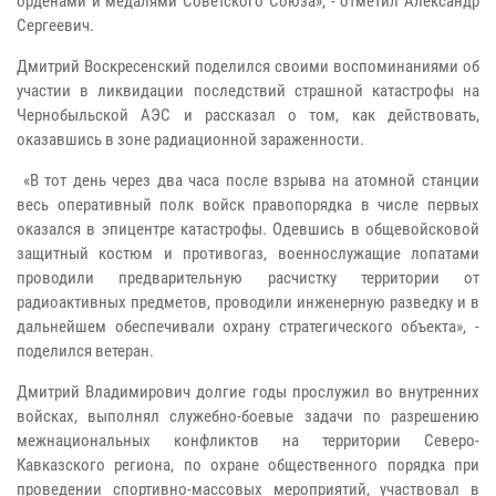
орденами и медалями Советского Союза», - отметил Александр
Сергеевич.
Дмитрий Воскресенский поделился своими воспоминаниями об
участии в ликвидации последствий страшной катастрофы на
Чернобыльской АЭС и рассказал о том, как действовать,
оказавшись в зоне радиационной зараженности.
«В тот день через два часа после взрыва на атомной станции
весь оперативный полк войск правопорядка в числе первых
оказался в эпицентре катастрофы. Одевшись в общевойсковой
защитный костюм и противогаз, военнослужащие лопатами
проводили предварительную расчистку территории от
радиоактивных предметов, проводили инженерную разведку и в
дальнейшем обеспечивали охрану стратегического объекта», -
поделился ветеран.
Дмитрий Владимирович долгие годы прослужил во внутренних
войсках, выполнял служебно-боевые задачи по разрешению
межнациональных конфликтов на территории Северо-
Кавказского региона, по охране общественного порядка при
проведении спортивно-массовых мероприятий, участвовал в