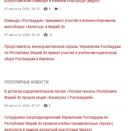
Всероссийском семинаре в Нижнем Новгороде (видео)
07 августа 2026, 06:25
8
1
Команда «Росгвардия» принимает участие в военно-спортивном
многоборье «Акпатыр» в Марий Эл
07 августа 2026, 05:43
10
Представитель вневедомственной охраны Управления Росгвардии
по Республике Марий Эл принял участие в учебно-методическом
сборе Росгвардии в Ижевске
06 августа 2026, 09:37
10
В Марий Эл сотрудники ЛРР Росгвардии за прошедший месяц
ПОПУЛЯРНЫЕ НОВОСТИ
провели более 90 проверок мест хранения гражданского оружия
В детском оздоровительном лагере «Лесная сказка» Республики
06 августа 2026, 08:00
Марий Эл прошла акция «Каникулы с Росгвардией»
В Марий Эл сотрудники вневедомственной охраны Росгвардии за
04 августа 2026, 07:47
9
прошедший месяц задержали 19 нарушителей
Сотрудники спецподразделений Управления Росгвардии по
05 августа 2026, 09:44
Республике Марий Эл провели учебно-тренировочные спуски с
вертолета в рамках десантной подготовки (видео)
В Марий Эл для сотрудников Росгвардии прошло занятие,