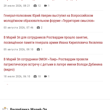
посвящённое памяти генерала армии Ивана Кирилловича Яковлева
29 июля 2026, 08:21
12
1
05 августа 2026, 09:10
1
Генерал-полковник Юрий Аверин выступил на Всероссийском
молодёжном образовательном форуме «Территория смыслов»
В детском оздоровительном лагере «Лесная сказка» Республики
Марий Эл прошла акция «Каникулы с Росгвардией»
03 августа 2026, 07:46
2
04 августа 2026, 07:47
9
В Марий Эл для сотрудников Росгвардии прошло занятие,
посвящённое памяти генерала армии Ивана Кирилловича Яковлева
Сотрудники Центра лицензионно-разрешительной работы
Управления Росгвардии по Республике Марий Эл приняли участие в
05 августа 2026, 09:10
1
совещании по вопросам организации летне-осеннего сезона охоты
В Марий Эл сотрудники ОМОН «Таир» Росгвардии провели
04 августа 2026, 06:46
патриотическую встречу с детьми в лагере имени Володи Дубинина
(видео)
18 июля 2026, 06:10
10
1
В Йошкар-Оле для сотрудников Росгвардии провели занятие по
антикоррупционной тематике
04 августа 2026, 06:06
2
В Марий Эл сотрудники Росгвардии присоединились к масштабной
Республика Марий-Эл