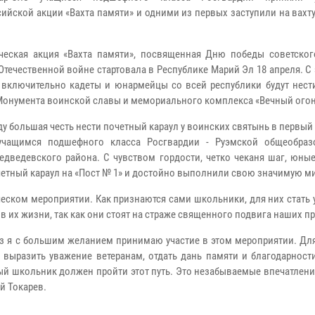
ийской акции «Вахта памяти» и одними из первых заступили на вахт
ческая акция «Вахта памяти», посвященная Дню победы советског
Отечественной войне стартовала в Республике Марий Эл 18 апреля. С 
 включительно кадеты и юнармейцы со всей республики будут нест
 Монумента воинской славы и мемориального комплекса «Вечный огон
ду большая честь нести почетный караул у воинских святынь в первый
учащимся подшефного класса Росгвардии - Руэмской общеобраз
дведевского района. С чувством гордости, четко чеканя шаг, юные
четный караул на «Пост № 1» и достойно выполнили свою значимую м
ческом мероприятии. Как признаются сами школьники, для них стать
в их жизни, так как они стоят на страже священного подвига наших п
аз я с большим желанием принимаю участие в этом мероприятии. Для
 выразить уважение ветеранам, отдать дань памяти и благодарност
ый школьник должен пройти этот путь. Это незабываемые впечатления
й Токарев.