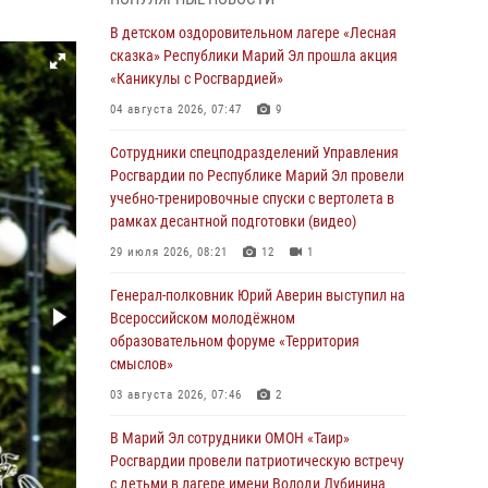
провели занятие по антикоррупционной
тематике
В детском оздоровительном лагере «Лесная
сказка» Республики Марий Эл прошла акция
04 августа 2026, 06:06
2
«Каникулы с Росгвардией»
Генерал-полковник Юрий Аверин выступил на
04 августа 2026, 07:47
9
Всероссийском молодёжном
образовательном форуме «Территория
Сотрудники спецподразделений Управления
смыслов»
Росгвардии по Республике Марий Эл провели
учебно-тренировочные спуски с вертолета в
03 августа 2026, 07:46
2
рамках десантной подготовки (видео)
Росгвардейцы в Марий Эл обеспечили
29 июля 2026, 08:21
12
1
правопорядок в ходе празднования Дня ВДВ
и проведения матчевого турнира на Кубок
Генерал-полковник Юрий Аверин выступил на
Раимкуля Малахбекова
Всероссийском молодёжном
образовательном форуме «Территория
03 августа 2026, 06:52
7
смыслов»
Центральная войсковая комендатура
03 августа 2026, 07:46
2
Росгвардии отмечает день образования 2
августа
В Марий Эл сотрудники ОМОН «Таир»
Росгвардии провели патриотическую встречу
02 августа 2026, 11:44
с детьми в лагере имени Володи Дубинина