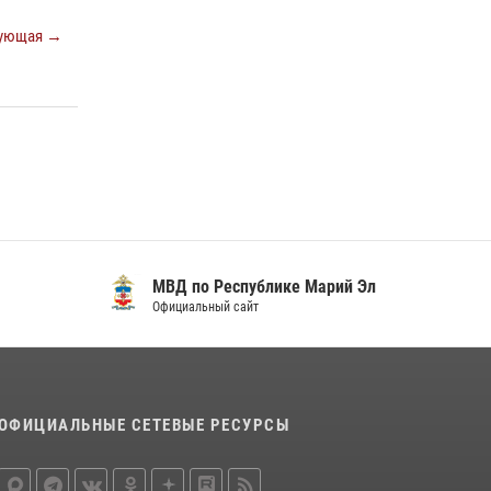
Марий Эл приняло участие в охране
общественного порядка в День семьи, любви
ующая →
и верности
09 июля 2026, 06:04
3
Управление Росгвардии по Республике
Марий Эл продолжает знакомить граждан со
службой в войсках национальной гвардии
(видео)
11 июля 2026, 06:20
9
1
В Йошкар-Оле для сотрудников Росгвардии
МВД по Республике Марий Эл
провели занятие по антикоррупционной
Официальный сайт
тематике
04 августа 2026, 06:06
2
ОФИЦИАЛЬНЫЕ СЕТЕВЫЕ РЕСУРСЫ