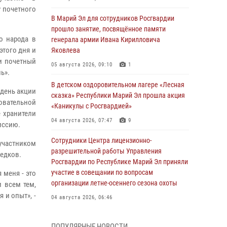
у почетного
В Марий Эл для сотрудников Росгвардии
прошло занятие, посвящённое памяти
о народа в
генерала армии Ивана Кирилловича
этого дня и
Яковлева
и почетный
05 августа 2026, 09:10
1
ь».
В детском оздоровительном лагере «Лесная
 день акции
сказка» Республики Марий Эл прошла акция
овательной
«Каникулы с Росгвардией»
 хранители
04 августа 2026, 07:47
9
иссию.
Сотрудники Центра лицензионно-
 участником
разрешительной работы Управления
редков.
Росгвардии по Республике Марий Эл приняли
участие в совещании по вопросам
 меня - это
организации летне-осеннего сезона охоты
и всем тем,
 и опыт», -
04 августа 2026, 06:46
В Йошкар-Оле для сотрудников Росгвардии
ПОПУЛЯРНЫЕ НОВОСТИ