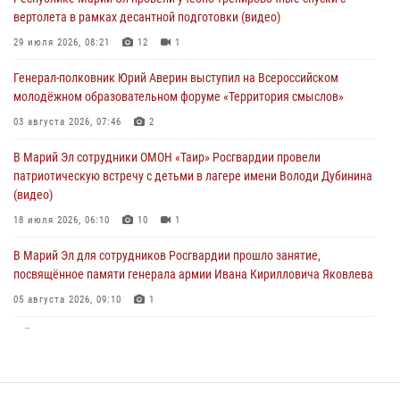
молодёжном образовательном форуме «Территория смыслов»
вертолета в рамках десантной подготовки (видео)
03 августа 2026, 07:46
2
29 июля 2026, 08:21
12
1
Росгвардейцы в Марий Эл обеспечили правопорядок в ходе
Генерал-полковник Юрий Аверин выступил на Всероссийском
празднования Дня ВДВ и проведения матчевого турнира на Кубок
молодёжном образовательном форуме «Территория смыслов»
Раимкуля Малахбекова
03 августа 2026, 07:46
2
03 августа 2026, 06:52
7
В Марий Эл сотрудники ОМОН «Таир» Росгвардии провели
Центральная войсковая комендатура Росгвардии отмечает день
патриотическую встречу с детьми в лагере имени Володи Дубинина
образования 2 августа
(видео)
02 августа 2026, 11:44
18 июля 2026, 06:10
10
1
В Марий Эл для сотрудников Росгвардии прошло занятие,
посвящённое памяти генерала армии Ивана Кирилловича Яковлева
05 августа 2026, 09:10
1
В Йошкар-Оле для сотрудников Росгвардии провели занятие по
антикоррупционной тематике
04 августа 2026, 06:06
2