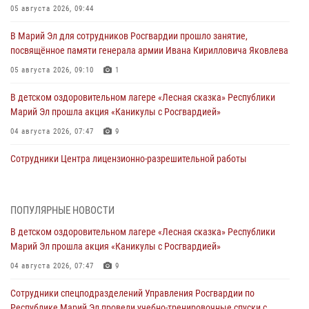
05 августа 2026, 09:44
В Марий Эл для сотрудников Росгвардии прошло занятие,
посвящённое памяти генерала армии Ивана Кирилловича Яковлева
05 августа 2026, 09:10
1
В детском оздоровительном лагере «Лесная сказка» Республики
Марий Эл прошла акция «Каникулы с Росгвардией»
04 августа 2026, 07:47
9
Сотрудники Центра лицензионно-разрешительной работы
Управления Росгвардии по Республике Марий Эл приняли участие в
совещании по вопросам организации летне-осеннего сезона охоты
04 августа 2026, 06:46
ПОПУЛЯРНЫЕ НОВОСТИ
В детском оздоровительном лагере «Лесная сказка» Республики
В Йошкар-Оле для сотрудников Росгвардии провели занятие по
Марий Эл прошла акция «Каникулы с Росгвардией»
антикоррупционной тематике
04 августа 2026, 07:47
9
04 августа 2026, 06:06
2
Сотрудники спецподразделений Управления Росгвардии по
Генерал-полковник Юрий Аверин выступил на Всероссийском
Республике Марий Эл провели учебно-тренировочные спуски с