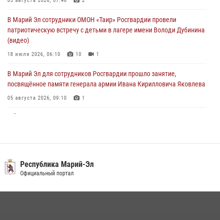
03 августа 2026, 07:46
2
03 августа 2026, 06:52
7
В Марий Эл сотрудники ОМОН «Таир» Росгвардии провели
Центральная войсковая комендатура Росгвардии отмечает день
патриотическую встречу с детьми в лагере имени Володи Дубинина
образования 2 августа
(видео)
02 августа 2026, 11:44
18 июля 2026, 06:10
10
1
В Марий Эл для сотрудников Росгвардии прошло занятие,
посвящённое памяти генерала армии Ивана Кирилловича Яковлева
05 августа 2026, 09:10
1
В Йошкар-Оле для сотрудников Росгвардии провели занятие по
антикоррупционной тематике
04 августа 2026, 06:06
2
В Марий Эл сотрудники Росгвардии присоединились к масштабной
Республика Марий-Эл
донорской акции (видео)
Официальный портал
30 июля 2026, 12:42
8
1
В Йошкар-Оле руководство и сотрудники регионального управления
Росгвардии почтили память героя, погибшего при исполнении