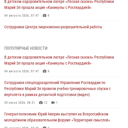
В детском оздоровительном лагере «Лесная сказка» Республики
Марий Эл прошла акция «Каникулы с Росгвардией»
04 августа 2026, 07:47
9
Сотрудники Центра лицензионно-разрешительной работы
Управления Росгвардии по Республике Марий Эл приняли участие в
совещании по вопросам организации летне-осеннего сезона охоты
04 августа 2026, 06:46
ПОПУЛЯРНЫЕ НОВОСТИ
В детском оздоровительном лагере «Лесная сказка» Республики
В Йошкар-Оле для сотрудников Росгвардии провели занятие по
Марий Эл прошла акция «Каникулы с Росгвардией»
антикоррупционной тематике
04 августа 2026, 07:47
9
04 августа 2026, 06:06
2
Сотрудники спецподразделений Управления Росгвардии по
Генерал-полковник Юрий Аверин выступил на Всероссийском
Республике Марий Эл провели учебно-тренировочные спуски с
молодёжном образовательном форуме «Территория смыслов»
вертолета в рамках десантной подготовки (видео)
03 августа 2026, 07:46
2
29 июля 2026, 08:21
12
1
Росгвардейцы в Марий Эл обеспечили правопорядок в ходе
Генерал-полковник Юрий Аверин выступил на Всероссийском
празднования Дня ВДВ и проведения матчевого турнира на Кубок
молодёжном образовательном форуме «Территория смыслов»
Раимкуля Малахбекова