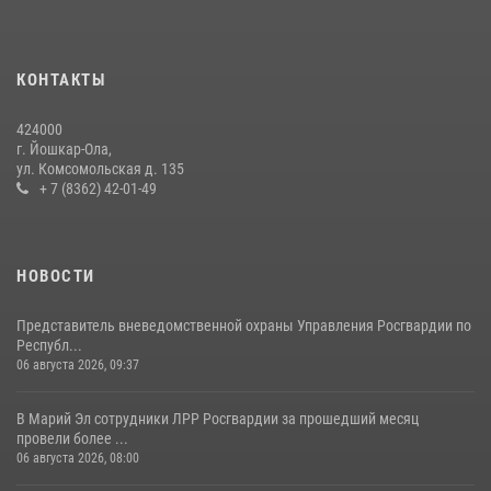
служебного долга
24 июля 2026, 09:30
6
КОНТАКТЫ
Росгвардейцы в Республике Марий Эл приняли участие в
праздновании Дня семьи, любви и верности (видео)
424000
08 июля 2026, 13:48
16
1
г. Йошкар-Ола,
ул. Комсомольская д. 135
Управление Росгвардии по Республике Марий Эл приняло участие в
+ 7 (8362) 42-01-49
охране общественного порядка в День семьи, любви и верности
09 июля 2026, 06:04
3
НОВОСТИ
Представитель вневедомственной охраны Управления Росгвардии по
Республ...
06 августа 2026, 09:37
В Марий Эл сотрудники ЛРР Росгвардии за прошедший месяц
провели более ...
06 августа 2026, 08:00