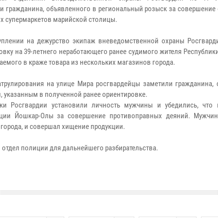
и гражданина, объявленного в региональный розыск за совершение 
ых супермаркетов марийской столицы.
уплении на дежурство экипаж вневедомственной охраны Росгвард
овку на 39-летнего неработающего ранее судимого жителя Республики
аемого в краже товара из нескольких магазинов города.
атрулирования на улице Мира росгвардейцы заметили гражданина, 
, указанным в полученной ранее ориентировке.
ики Росгвардии установили личность мужчины и убедились, что
иции Йошкар-Олы за совершение противоправных деяний. Мужчи
 города, и совершал хищение продукции.
 отдел полиции для дальнейшего разбирательства.