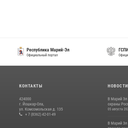
ий-Эл
ГСПИ
Официальный интернет-портал
КОНТАКТЫ
НОВОСТ
424000
В Марий Эл
г. Йошкар-Ола,
охраны Рос
ул. Комсомольская д. 135
05 августа 20
+ 7 (8362) 42-01-49
В Марий Эл