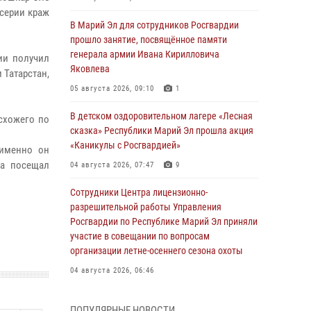
серии краж
В Марий Эл для сотрудников Росгвардии
прошло занятие, посвящённое памяти
генерала армии Ивана Кирилловича
ии получил
Яковлева
 Татарстан,
05 августа 2026, 09:10
1
В детском оздоровительном лагере «Лесная
схожего по
сказка» Республики Марий Эл прошла акция
«Каникулы с Росгвардией»
 именно он
на посещал
04 августа 2026, 07:47
9
Сотрудники Центра лицензионно-
разрешительной работы Управления
Росгвардии по Республике Марий Эл приняли
участие в совещании по вопросам
организации летне-осеннего сезона охоты
04 августа 2026, 06:46
В Йошкар-Оле для сотрудников Росгвардии
ПОПУЛЯРНЫЕ НОВОСТИ