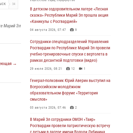
провели занятие по антикоррупционной
ЫСК
34
тематике
В детском оздоровительном лагере «Лесная
сказка» Республики Марий Эл прошла акция
04 августа 2026, 06:06
2
«Каникулы с Росгвардией»
ке Марий Эл
Генерал-полковник Юрий Аверин выступил на
04 августа 2026, 07:47
9
Всероссийском молодёжном
образовательном форуме «Территория
Сотрудники спецподразделений Управления
смыслов»
Росгвардии по Республике Марий Эл провели
учебно-тренировочные спуски с вертолета в
03 августа 2026, 07:46
2
рамках десантной подготовки (видео)
ующая →
Росгвардейцы в Марий Эл обеспечили
29 июля 2026, 08:21
12
1
правопорядок в ходе празднования Дня ВДВ
и проведения матчевого турнира на Кубок
Генерал-полковник Юрий Аверин выступил на
Раимкуля Малахбекова
Всероссийском молодёжном
образовательном форуме «Территория
03 августа 2026, 06:52
7
смыслов»
Центральная войсковая комендатура
03 августа 2026, 07:46
2
Росгвардии отмечает день образования 2
августа
В Марий Эл сотрудники ОМОН «Таир»
Росгвардии провели патриотическую встречу
02 августа 2026, 11:44
с детьми в лагере имени Володи Дубинина