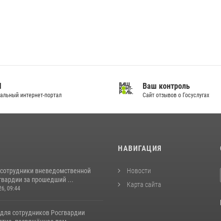
Ваш контроль
МВД по Ре
Сайт отзывов о Госуслугах
Официальный
И
НАВИГАЦИЯ
 сотрудники вневедомственной
Новости
гвардии за прошедший ...
Карта сайта
26, 09:44
 для сотрудников Росгвардии