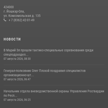
знакомить граждан со службой в войсках национальной гвардии
424000
(видео)
г. Йошкар-Ола,
11 июля 2026, 06:20
9
1
ул. Комсомольская д. 135
+ 7 (8362) 42-01-49
В Йошкар-Оле росгвардейцы приняли участие в торжествах,
посвященных дню памяти небесного покровителя ведомства
(видео)
НОВОСТИ
28 июля 2026, 11:52
16
1
В Марий Эл прошли тактико-специальные соревнования среди
спецподраздел...
07 августа 2026, 08:30
Генерал-полковник Олег Плохой поздравил специалистов
организационно-шт...
07 августа 2026, 06:47
Начальник отдела вневедомственной охраны Управления Росгвардии
по Респ...
07 августа 2026, 06:25