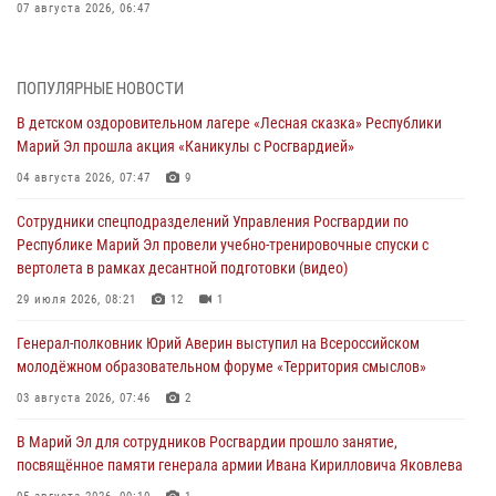
07 августа 2026, 06:47
Начальник отдела вневедомственной охраны Управления
Росгвардии по Республике Марий Эл принял участие во
ПОПУЛЯРНЫЕ НОВОСТИ
Всероссийском семинаре в Нижнем Новгороде (видео)
В детском оздоровительном лагере «Лесная сказка» Республики
07 августа 2026, 06:25
8
1
Марий Эл прошла акция «Каникулы с Росгвардией»
Команда «Росгвардия» принимает участие в военно-спортивном
04 августа 2026, 07:47
9
многоборье «Акпатыр» в Марий Эл
Сотрудники спецподразделений Управления Росгвардии по
07 августа 2026, 05:43
10
Республике Марий Эл провели учебно-тренировочные спуски с
вертолета в рамках десантной подготовки (видео)
Представитель вневедомственной охраны Управления Росгвардии
по Республике Марий Эл принял участие в учебно-методическом
29 июля 2026, 08:21
12
1
сборе Росгвардии в Ижевске
Генерал-полковник Юрий Аверин выступил на Всероссийском
06 августа 2026, 09:37
10
молодёжном образовательном форуме «Территория смыслов»
В Марий Эл сотрудники ЛРР Росгвардии за прошедший месяц
03 августа 2026, 07:46
2
провели более 90 проверок мест хранения гражданского оружия
В Марий Эл для сотрудников Росгвардии прошло занятие,
06 августа 2026, 08:00
посвящённое памяти генерала армии Ивана Кирилловича Яковлева
В Марий Эл сотрудники вневедомственной охраны Росгвардии за