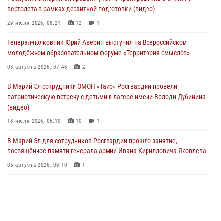
молодёжном образовательном форуме «Территория смыслов»
вертолета в рамках десантной подготовки (видео)
03 августа 2026, 07:46
2
29 июля 2026, 08:21
12
1
Росгвардейцы в Марий Эл обеспечили правопорядок в ходе
Генерал-полковник Юрий Аверин выступил на Всероссийском
празднования Дня ВДВ и проведения матчевого турнира на Кубок
молодёжном образовательном форуме «Территория смыслов»
Раимкуля Малахбекова
03 августа 2026, 07:46
2
03 августа 2026, 06:52
7
В Марий Эл сотрудники ОМОН «Таир» Росгвардии провели
Центральная войсковая комендатура Росгвардии отмечает день
патриотическую встречу с детьми в лагере имени Володи Дубинина
образования 2 августа
(видео)
02 августа 2026, 11:44
18 июля 2026, 06:10
10
1
В Марий Эл для сотрудников Росгвардии прошло занятие,
посвящённое памяти генерала армии Ивана Кирилловича Яковлева
05 августа 2026, 09:10
1
В Йошкар-Оле для сотрудников Росгвардии провели занятие по
антикоррупционной тематике
04 августа 2026, 06:06
2