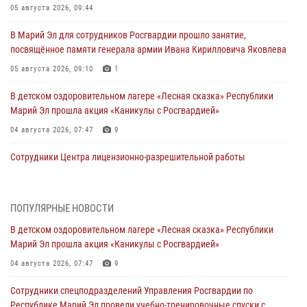
05 августа 2026, 09:44
В Марий Эл для сотрудников Росгвардии прошло занятие,
посвящённое памяти генерала армии Ивана Кирилловича Яковлева
05 августа 2026, 09:10
1
В детском оздоровительном лагере «Лесная сказка» Республики
Марий Эл прошла акция «Каникулы с Росгвардией»
04 августа 2026, 07:47
9
Сотрудники Центра лицензионно-разрешительной работы
Управления Росгвардии по Республике Марий Эл приняли участие в
совещании по вопросам организации летне-осеннего сезона охоты
04 августа 2026, 06:46
ПОПУЛЯРНЫЕ НОВОСТИ
В детском оздоровительном лагере «Лесная сказка» Республики
В Йошкар-Оле для сотрудников Росгвардии провели занятие по
Марий Эл прошла акция «Каникулы с Росгвардией»
антикоррупционной тематике
04 августа 2026, 07:47
9
04 августа 2026, 06:06
2
Сотрудники спецподразделений Управления Росгвардии по
Генерал-полковник Юрий Аверин выступил на Всероссийском
Республике Марий Эл провели учебно-тренировочные спуски с