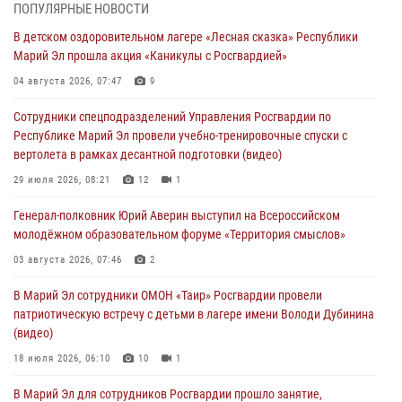
04 августа 2026, 06:46
ПОПУЛЯРНЫЕ НОВОСТИ
В детском оздоровительном лагере «Лесная сказка» Республики
В Йошкар-Оле для сотрудников Росгвардии провели занятие по
Марий Эл прошла акция «Каникулы с Росгвардией»
антикоррупционной тематике
04 августа 2026, 07:47
9
04 августа 2026, 06:06
2
Сотрудники спецподразделений Управления Росгвардии по
Генерал-полковник Юрий Аверин выступил на Всероссийском
Республике Марий Эл провели учебно-тренировочные спуски с
молодёжном образовательном форуме «Территория смыслов»
вертолета в рамках десантной подготовки (видео)
03 августа 2026, 07:46
2
29 июля 2026, 08:21
12
1
Росгвардейцы в Марий Эл обеспечили правопорядок в ходе
Генерал-полковник Юрий Аверин выступил на Всероссийском
празднования Дня ВДВ и проведения матчевого турнира на Кубок
молодёжном образовательном форуме «Территория смыслов»
Раимкуля Малахбекова
03 августа 2026, 07:46
2
03 августа 2026, 06:52
7
В Марий Эл сотрудники ОМОН «Таир» Росгвардии провели
Центральная войсковая комендатура Росгвардии отмечает день
патриотическую встречу с детьми в лагере имени Володи Дубинина
образования 2 августа
(видео)
02 августа 2026, 11:44
18 июля 2026, 06:10
10
1
В Марий Эл для сотрудников Росгвардии прошло занятие,