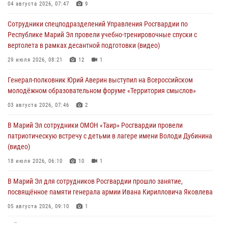
04 августа 2026, 07:47
9
04 августа 2026, 06:06
2
Сотрудники спецподразделений Управления Росгвардии по
Генерал-полковник Юрий Аверин выступил на Всероссийском
Республике Марий Эл провели учебно-тренировочные спуски с
молодёжном образовательном форуме «Территория смыслов»
вертолета в рамках десантной подготовки (видео)
03 августа 2026, 07:46
2
29 июля 2026, 08:21
12
1
Росгвардейцы в Марий Эл обеспечили правопорядок в ходе
Генерал-полковник Юрий Аверин выступил на Всероссийском
празднования Дня ВДВ и проведения матчевого турнира на Кубок
молодёжном образовательном форуме «Территория смыслов»
Раимкуля Малахбекова
03 августа 2026, 07:46
2
03 августа 2026, 06:52
7
В Марий Эл сотрудники ОМОН «Таир» Росгвардии провели
Центральная войсковая комендатура Росгвардии отмечает день
патриотическую встречу с детьми в лагере имени Володи Дубинина
образования 2 августа
(видео)
02 августа 2026, 11:44
18 июля 2026, 06:10
10
1
В Марий Эл для сотрудников Росгвардии прошло занятие,
посвящённое памяти генерала армии Ивана Кирилловича Яковлева
05 августа 2026, 09:10
1
В Йошкар-Оле для сотрудников Росгвардии провели занятие по