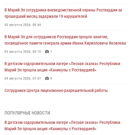
В Марий Эл сотрудники вневедомственной охраны Росгвардии за
прошедший месяц задержали 19 нарушителей
05 августа 2026, 09:44
В Марий Эл для сотрудников Росгвардии прошло занятие,
посвящённое памяти генерала армии Ивана Кирилловича Яковлева
05 августа 2026, 09:10
1
В детском оздоровительном лагере «Лесная сказка» Республики
Марий Эл прошла акция «Каникулы с Росгвардией»
04 августа 2026, 07:47
9
Сотрудники Центра лицензионно-разрешительной работы
Управления Росгвардии по Республике Марий Эл приняли участие в
совещании по вопросам организации летне-осеннего сезона охоты
04 августа 2026, 06:46
ПОПУЛЯРНЫЕ НОВОСТИ
В детском оздоровительном лагере «Лесная сказка» Республики
В Йошкар-Оле для сотрудников Росгвардии провели занятие по
Марий Эл прошла акция «Каникулы с Росгвардией»
антикоррупционной тематике