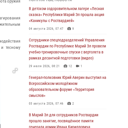
Представитель вневедомственной охраны
рота оружия
Управления Росгвардии по Республике
В детском оздоровительном лагере «Лесная
Марий Эл принял участие в учебно-
сказка» Республики Марий Эл прошла акция
агирования
методическом сборе Росгвардии в Ижевске
«Каникулы с Росгвардией»
ожительным
06 августа 2026, 09:37
10
04 августа 2026, 07:47
9
В Марий Эл сотрудники ЛРР Росгвардии за
Сотрудники спецподразделений Управления
имодействия
прошедший месяц провели более 90
Росгвардии по Республике Марий Эл провели
 и тесному
проверок мест хранения гражданского
учебно-тренировочные спуски с вертолета в
оружия
рамках десантной подготовки (видео)
06 августа 2026, 08:00
29 июля 2026, 08:21
12
1
В Марий Эл сотрудники вневедомственной
Генерал-полковник Юрий Аверин выступил на
охраны Росгвардии за прошедший месяц
Всероссийском молодёжном
задержали 19 нарушителей
образовательном форуме «Территория
смыслов»
05 августа 2026, 09:44
03 августа 2026, 07:46
2
В Марий Эл для сотрудников Росгвардии
прошло занятие, посвящённое памяти
В Марий Эл для сотрудников Росгвардии
генерала армии Ивана Кирилловича
прошло занятие, посвящённое памяти
Яковлева
генерала армии Ивана Кирилловича