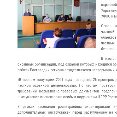
охранной
Управлен
УФНС и м
Основны
частной 
объектов
частных
безопасн
В насто
охранных организаций, под охраной которых находятся б
работы Росгвардии региона осуществляется непрерывный к
«В первом полугодии 2021 года проведено 26 проверок 
частной охранной деятельностью. По итогам проверок
требований нормативно-правовых документов предпри
выступлении инспектор по особым поручениям ЦЛРР Росгв
В рамках заседания росгвардейцы акцентировали вн
дополнительных инструктажей перед заступлением на ох