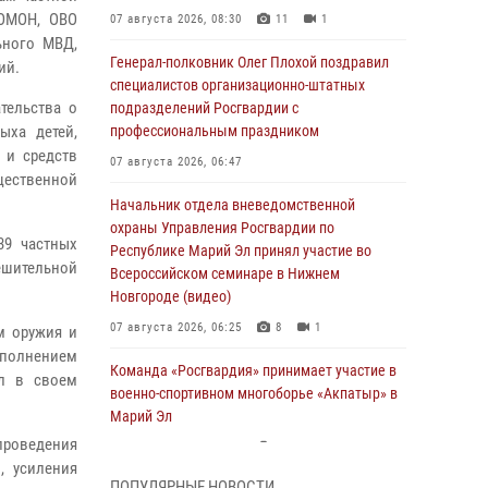
 ОМОН, ОВО
07 августа 2026, 08:30
11
1
ьного МВД,
Генерал-полковник Олег Плохой поздравил
ий.
специалистов организационно-штатных
тельства о
подразделений Росгвардии с
ыха детей,
профессиональным праздником
 и средств
07 августа 2026, 06:47
щественной
Начальник отдела вневедомственной
охраны Управления Росгвардии по
39 частных
Республике Марий Эл принял участие во
ешительной
Всероссийском семинаре в Нижнем
Новгороде (видео)
07 августа 2026, 06:25
8
1
м оружия и
ыполнением
Команда «Росгвардия» принимает участие в
ил в своем
военно-спортивном многоборье «Акпатыр» в
Марий Эл
роведения
07 августа 2026, 05:43
10
, усиления
ПОПУЛЯРНЫЕ НОВОСТИ