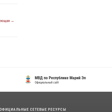
регионального управления Росгвардии
почтили память героя, погибшего при
исполнении служебного долга
24 июля 2026, 09:30
6
ующая →
Росгвардейцы в Республике Марий Эл
приняли участие в праздновании Дня семьи,
любви и верности (видео)
08 июля 2026, 13:48
16
1
Управление Росгвардии по Республике
Марий Эл приняло участие в охране
общественного порядка в День семьи, любви
и верности
МВД по Республике Марий Эл
09 июля 2026, 06:04
3
Официальный сайт
ОФИЦИАЛЬНЫЕ СЕТЕВЫЕ РЕСУРСЫ