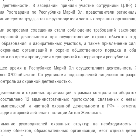
 деятельности. В заседании приняли участие сотрудники ЦЛРР,
ия Росгвардии по Республике Марий Эл, представители регионал
инистерства труда, а также руководители частных охранных организац
ми вопросами совещания стали соблюдение требований законода
охранной деятельности при осуществлении охраны объектов отд
 образования и избирательных участков, а также привлечение сил
 охранных организаций к охране общественного порядка и об
ости во время проведения мероприятий на территории республики.
ящее время в Республике Марий Эл осуществляют деятельность 
олее 3700 объектов. Сотрудниками подразделений лицензионно-разр
онтроль за охранной деятельностью.
деятельности охранных организаций в рамках контроля за оборото
 составлено 12 административных протоколов, связанных с нев
нимательской и частной охранной деятельности в РФ» - отмет
ардии старший лейтенант полиции Антон Жевлаков.
имание руководителей охранных структур на необходимость п
рану объектов, образовательных организаций, мест отдыха детей