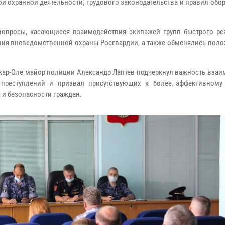
й охранной деятельности, трудового законодательства и правил обо
вопросы, касающиеся взаимодействия экипажей групп быстрого ре
ания вневедомственной охраны Росгвардии, а также обменялись пол
шкар-Оле майор полиции Александр Лаптев подчеркнул важность вза
 преступлений и призвал присутствующих к более эффективному
 и безопасности граждан.