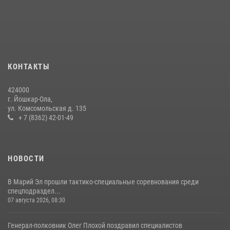
В Йошкар-Оле руководство и сотрудники регионального управления
Росгвардии почтили память героя, погибшего при исполнении
служебного долга
24 июля 2026, 09:30
6
КОНТАКТЫ
Управление Росгвардии по Республике Марий Эл продолжает
знакомить граждан со службой в войсках национальной гвардии
424000
(видео)
г. Йошкар-Ола,
11 июля 2026, 06:20
9
1
ул. Комсомольская д. 135
+ 7 (8362) 42-01-49
В Йошкар-Оле росгвардейцы приняли участие в торжествах,
посвященных дню памяти небесного покровителя ведомства
(видео)
НОВОСТИ
28 июля 2026, 11:52
16
1
В Марий Эл прошли тактико-специальные соревнования среди
спецподраздел...
07 августа 2026, 08:30
Генерал-полковник Олег Плохой поздравил специалистов