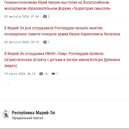
Генерал-полковник Юрий Аверин выступил на Всероссийском
06 августа 2026, 09:37
10
молодёжном образовательном форуме «Территория смыслов»
В Марий Эл сотрудники ЛРР Росгвардии за прошедший месяц
03 августа 2026, 07:46
2
провели более 90 проверок мест хранения гражданского оружия
В Марий Эл для сотрудников Росгвардии прошло занятие,
06 августа 2026, 08:00
посвящённое памяти генерала армии Ивана Кирилловича Яковлева
В Марий Эл сотрудники вневедомственной охраны Росгвардии за
05 августа 2026, 09:10
1
прошедший месяц задержали 19 нарушителей
В Марий Эл сотрудники ОМОН «Таир» Росгвардии провели
05 августа 2026, 09:44
патриотическую встречу с детьми в лагере имени Володи Дубинина
(видео)
18 июля 2026, 06:10
10
1
В Йошкар-Оле для сотрудников Росгвардии провели занятие по
антикоррупционной тематике
04 августа 2026, 06:06
2
В Марий Эл сотрудники Росгвардии присоединились к масштабной
Республика Марий-Эл
донорской акции (видео)
Официальный портал
30 июля 2026, 12:42
8
1