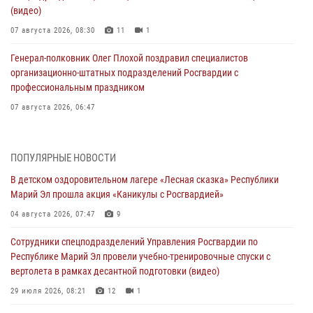
(видео)
07 августа 2026, 08:30
11
1
Генерал-полковник Олег Плохой поздравил специалистов
организационно-штатных подразделений Росгвардии с
профессиональным праздником
07 августа 2026, 06:47
Начальник отдела вневедомственной охраны Управления
Росгвардии по Республике Марий Эл принял участие во
ПОПУЛЯРНЫЕ НОВОСТИ
Всероссийском семинаре в Нижнем Новгороде (видео)
В детском оздоровительном лагере «Лесная сказка» Республики
07 августа 2026, 06:25
8
1
Марий Эл прошла акция «Каникулы с Росгвардией»
Команда «Росгвардия» принимает участие в военно-спортивном
04 августа 2026, 07:47
9
многоборье «Акпатыр» в Марий Эл
Сотрудники спецподразделений Управления Росгвардии по
07 августа 2026, 05:43
10
Республике Марий Эл провели учебно-тренировочные спуски с
вертолета в рамках десантной подготовки (видео)
Представитель вневедомственной охраны Управления Росгвардии
по Республике Марий Эл принял участие в учебно-методическом
29 июля 2026, 08:21
12
1
сборе Росгвардии в Ижевске