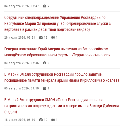
Команда «Росгвардия» принимает участие в военно-спортивном
04 августа 2026, 07:47
9
многоборье «Акпатыр» в Марий Эл
Сотрудники спецподразделений Управления Росгвардии по
07 августа 2026, 05:43
10
Республике Марий Эл провели учебно-тренировочные спуски с
вертолета в рамках десантной подготовки (видео)
Представитель вневедомственной охраны Управления Росгвардии
по Республике Марий Эл принял участие в учебно-методическом
29 июля 2026, 08:21
12
1
сборе Росгвардии в Ижевске
Генерал-полковник Юрий Аверин выступил на Всероссийском
06 августа 2026, 09:37
10
молодёжном образовательном форуме «Территория смыслов»
В Марий Эл сотрудники ЛРР Росгвардии за прошедший месяц
03 августа 2026, 07:46
2
провели более 90 проверок мест хранения гражданского оружия
В Марий Эл для сотрудников Росгвардии прошло занятие,
06 августа 2026, 08:00
посвящённое памяти генерала армии Ивана Кирилловича Яковлева
В Марий Эл сотрудники вневедомственной охраны Росгвардии за
05 августа 2026, 09:10
1
прошедший месяц задержали 19 нарушителей
В Марий Эл сотрудники ОМОН «Таир» Росгвардии провели
05 августа 2026, 09:44
патриотическую встречу с детьми в лагере имени Володи Дубинина
(видео)
18 июля 2026, 06:10
10
1