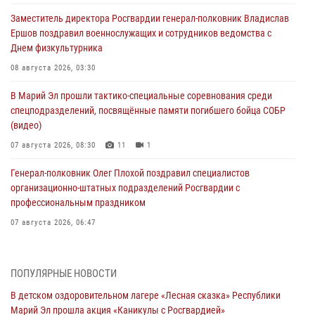
Заместитель директора Росгвардии генерал-полковник Владислав
Ершов поздравил военнослужащих и сотрудников ведомства с
Днем физкультурника
08 августа 2026, 03:30
В Марий Эл прошли тактико-специальные соревнования среди
спецподразделений, посвящённые памяти погибшего бойца СОБР
(видео)
07 августа 2026, 08:30
11
1
Генерал-полковник Олег Плохой поздравил специалистов
организационно-штатных подразделений Росгвардии с
профессиональным праздником
07 августа 2026, 06:47
Начальник отдела вневедомственной охраны Управления
Росгвардии по Республике Марий Эл принял участие во
ПОПУЛЯРНЫЕ НОВОСТИ
Всероссийском семинаре в Нижнем Новгороде (видео)
В детском оздоровительном лагере «Лесная сказка» Республики
07 августа 2026, 06:25
8
1
Марий Эл прошла акция «Каникулы с Росгвардией»