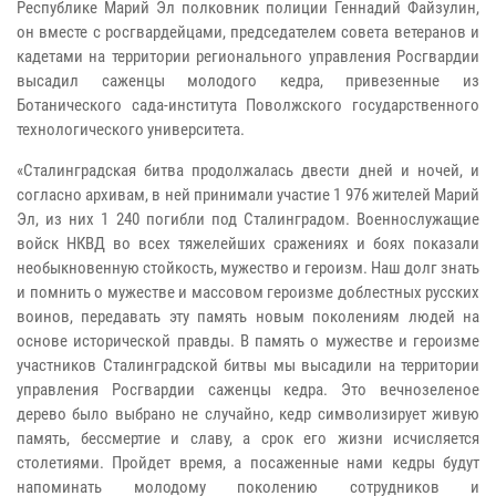
Республике Марий Эл полковник полиции Геннадий Файзулин,
он вместе с росгвардейцами, председателем совета ветеранов и
кадетами на территории регионального управления Росгвардии
высадил саженцы молодого кедра, привезенные из
Ботанического сада-института Поволжского государственного
технологического университета.
«Сталинградская битва продолжалась двести дней и ночей, и
согласно архивам, в ней принимали участие 1 976 жителей Марий
Эл, из них 1 240 погибли под Сталинградом. Военнослужащие
войск НКВД во всех тяжелейших сражениях и боях показали
необыкновенную стойкость, мужество и героизм. Наш долг знать
и помнить о мужестве и массовом героизме доблестных русских
воинов, передавать эту память новым поколениям людей на
основе исторической правды. В память о мужестве и героизме
участников Сталинградской битвы мы высадили на территории
управления Росгвардии саженцы кедра. Это вечнозеленое
дерево было выбрано не случайно, кедр символизирует живую
память, бессмертие и славу, а срок его жизни исчисляется
столетиями. Пройдет время, а посаженные нами кедры будут
напоминать молодому поколению сотрудников и