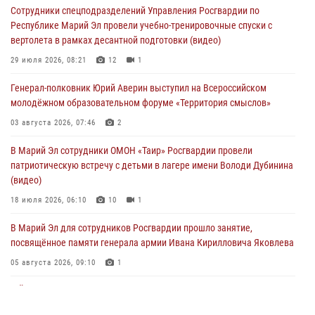
Сотрудники спецподразделений Управления Росгвардии по
Генерал-полковник Юрий Аверин выступил на Всероссийском
Республике Марий Эл провели учебно-тренировочные спуски с
молодёжном образовательном форуме «Территория смыслов»
вертолета в рамках десантной подготовки (видео)
03 августа 2026, 07:46
2
29 июля 2026, 08:21
12
1
Росгвардейцы в Марий Эл обеспечили правопорядок в ходе
Генерал-полковник Юрий Аверин выступил на Всероссийском
празднования Дня ВДВ и проведения матчевого турнира на Кубок
молодёжном образовательном форуме «Территория смыслов»
Раимкуля Малахбекова
03 августа 2026, 07:46
2
03 августа 2026, 06:52
7
В Марий Эл сотрудники ОМОН «Таир» Росгвардии провели
Центральная войсковая комендатура Росгвардии отмечает день
патриотическую встречу с детьми в лагере имени Володи Дубинина
образования 2 августа
(видео)
02 августа 2026, 11:44
18 июля 2026, 06:10
10
1
В Марий Эл для сотрудников Росгвардии прошло занятие,
посвящённое памяти генерала армии Ивана Кирилловича Яковлева
05 августа 2026, 09:10
1
В Йошкар-Оле для сотрудников Росгвардии провели занятие по
антикоррупционной тематике