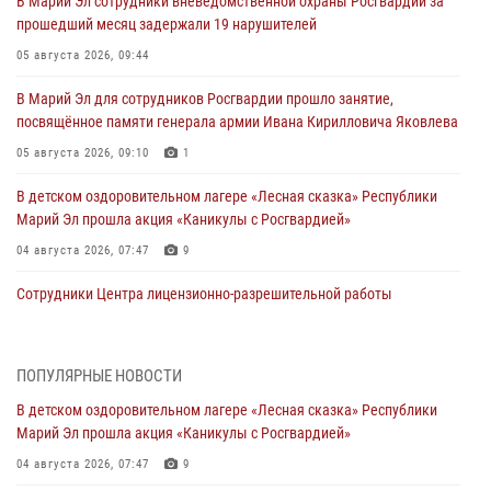
В Марий Эл сотрудники вневедомственной охраны Росгвардии за
прошедший месяц задержали 19 нарушителей
05 августа 2026, 09:44
В Марий Эл для сотрудников Росгвардии прошло занятие,
посвящённое памяти генерала армии Ивана Кирилловича Яковлева
05 августа 2026, 09:10
1
В детском оздоровительном лагере «Лесная сказка» Республики
Марий Эл прошла акция «Каникулы с Росгвардией»
04 августа 2026, 07:47
9
Сотрудники Центра лицензионно-разрешительной работы
Управления Росгвардии по Республике Марий Эл приняли участие в
совещании по вопросам организации летне-осеннего сезона охоты
04 августа 2026, 06:46
ПОПУЛЯРНЫЕ НОВОСТИ
В детском оздоровительном лагере «Лесная сказка» Республики
В Йошкар-Оле для сотрудников Росгвардии провели занятие по
Марий Эл прошла акция «Каникулы с Росгвардией»
антикоррупционной тематике
04 августа 2026, 07:47
9
04 августа 2026, 06:06
2